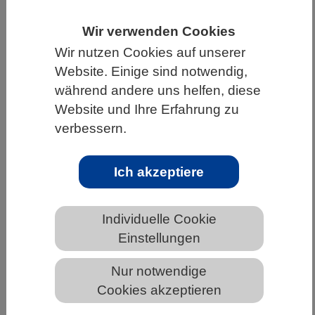
HOME
UNTER DEM DACH DES VBIO
Wir verwenden Cookies
LANDESVERBÄNDE
BREMEN
NEWS AUS BREMEN
Wir nutzen Cookies auf unserer
Website. Einige sind notwendig,
während andere uns helfen, diese
Website und Ihre Erfahrung zu
Auch Fische machen tagsüber ein
verbessern.
Nickerchen
Ich akzeptiere
Individuelle Cookie
Einstellungen
Nur notwendige
Cookies akzeptieren
Freischwimmende Zebrafischlarven. © MPI für