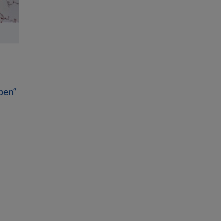
uben“