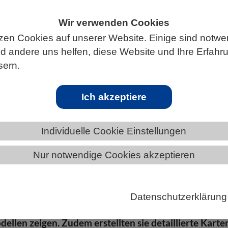
Wir verwenden Cookies
zen Cookies auf unserer Website. Einige sind notwe
ÄNDE
BREMEN
NEWS AUS BREMEN
 andere uns helfen, diese Website und Ihre Erfahr
sern.
einfacher als gedacht
Ich akzeptiere
n wie Morbus Alzheimer, Multiple Sklerose oder
Individuelle Cookie Einstellungen
verlaufen sehr unterschiedlich. Dennoch nutzt die
Nur notwendige Cookies akzeptieren
 des menschlichen Gehirns dabei ähnliche
ter. Das konnten jetzt Forschende der Medizinische
 Universität Freiburg gemeinsam mit einem
Datenschutzerklärung
alen Team in Analysen von menschlichem Hirngewebe
llen zeigen. Zudem erstellten sie detaillierte Karte