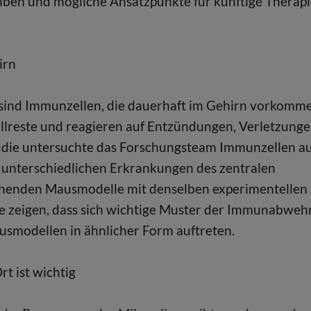
iben und mögliche Ansatzpunkte für künftige Therap
irn
s sind Immunzellen, die dauerhaft im Gehirn vorkomm
llreste und reagieren auf Entzündungen, Verletzung
tudie untersuchte das Forschungsteam Immunzellen a
unterschiedlichen Erkrankungen des zentralen
chenden Mausmodelle mit denselben experimentellen
e zeigen, dass sich wichtige Muster der Immunabweh
smodellen in ähnlicher Form auftreten.
rt ist wichtig