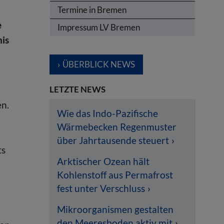
Termine in Bremen
e
Impressum LV Bremen
nis
ÜBERBLICK NEWS
LETZTE NEWS
en.
Wie das Indo-Pazifische
Wärmebecken Regenmuster
über Jahrtausende steuert
ts
Arktischer Ozean hält
Kohlenstoff aus Permafrost
fest unter Verschluss
Mikroorganismen gestalten
den Meeresboden aktiv mit