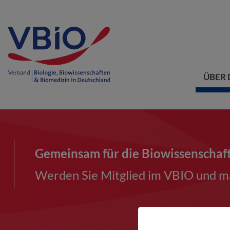
ÜBER 
Gemeinsam für die Biowissenschaf
Werden Sie Mitglied im VBIO und ma