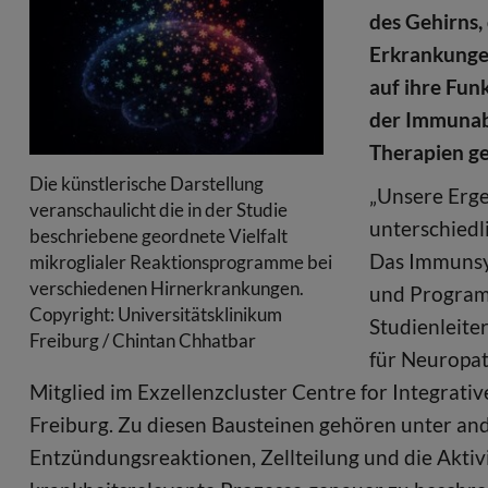
des Gehirns,
Erkrankungen
auf ihre Fun
der Immunabw
Therapien ge
Die künstlerische Darstellung
„Unsere Erge
veranschaulicht die in der Studie
unterschiedl
beschriebene geordnete Vielfalt
Das Immunsy
mikroglialer Reaktionsprogramme bei
verschiedenen Hirnerkrankungen.
und Programm
Copyright: Universitätsklinikum
Studienleiter
Freiburg / Chintan Chhatbar
für Neuropat
Mitglied im Exzellenzcluster Centre for Integrative
Freiburg. Zu diesen Bausteinen gehören unter an
Entzündungsreaktionen, Zellteilung und die Aktivi