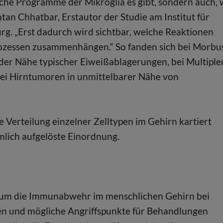
lche Programme der Mikroglia es gibt, sondern auch,
tan Chhatbar, Erstautor der Studie am Institut für
rg. „Erst dadurch wird sichtbar, welche Reaktionen
rozessen zusammenhängen.“ So fanden sich bei Morbu
der Nähe typischer Eiweißablagerungen, bei Multiple
bei Hirntumoren in unmittelbarer Nähe von
e Verteilung einzelner Zelltypen im Gehirn kartiert
lich aufgelöste Einordnung.
, um die Immunabwehr im menschlichen Gehirn bei
en und mögliche Angriffspunkte für Behandlungen