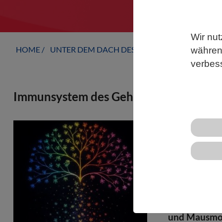
Wir nut
HOME
UNTER DEM DACH DES VBIO
LANDESVERB
während
verbes
Immunsystem des Gehirns funktioniert 
Erkrankunge
Hirntumoren 
Immunabwehr
Reaktionsmus
Fakultät der
internation
und Mausmode