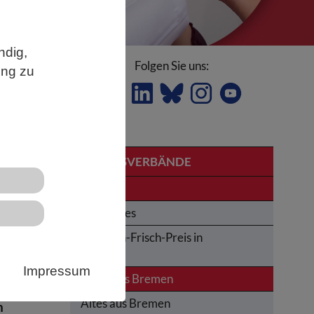
ndig,
Folgen Sie uns:
ung zu
LANDESVERBÄNDE
Bremen
Obituaries
Karl-von-Frisch-Preis in
n
Bremen
Impressum
News aus Bremen
Altes aus Bremen
n