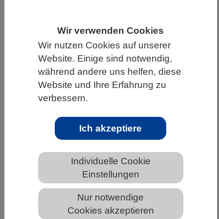
HOME
UNTER DEM DACH DES VBIO
Wir verwenden Cookies
LANDESVERBÄNDE
BREMEN
NEWS AUS BREMEN
Wir nutzen Cookies auf unserer
Website. Einige sind notwendig,
während andere uns helfen, diese
Hotspots von Pflanzeninvasion
Website und Ihre Erfahrung zu
verlagern sich von subtropischen auf
verbessern.
gemäßigte Regionen
Ich akzeptiere
Individuelle Cookie
Einstellungen
Nur notwendige
Cookies akzeptieren