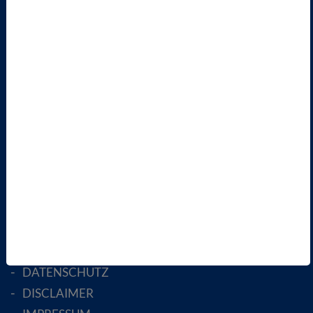
TERMINE
VBIO
ÜBER UNS
LANDESVERBÄNDE
FACHGESELLSCHAFTEN
AKTIV WERDEN!
MITGLIED WERDEN
ENGLISH PAGES
RECHTLICHES
SATZUNG
AGB
DATENSCHUTZ
DISCLAIMER