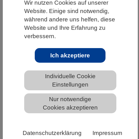
Wir nutzen Cookies auf unserer
HOME
UNTER DEM DACH DES VBIO
Website. Einige sind notwendig,
während andere uns helfen, diese
LANDESVERBÄNDE
BREMEN
NEWS AUS BREMEN
Website und Ihre Erfahrung zu
verbessern.
Wissen Sie auch so wenig über Pilze?
Ich akzeptiere
Individuelle Cookie
Einstellungen
Nur notwendige
Cookies akzeptieren
Viele Pilzarten werden von den Menschen nicht
Datenschutzerklärung
Impressum
erkannt. Bild: Pixabay