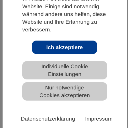
Website. Einige sind notwendig,
HOME
UNTER DEM DACH DES VBIO
während andere uns helfen, diese
LANDESVERBÄNDE
BREMEN
NEWS AUS BREMEN
Website und Ihre Erfahrung zu
verbessern.
VBIO beteiligt sich an Evaluation der
Ich akzeptiere
EU-Verordnung zu Access and Benefit
Sharing
Individuelle Cookie
Einstellungen
Nur notwendige
Cookies akzeptieren
Datenschutzerklärung
Impressum