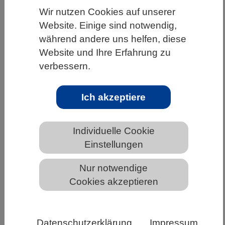
Wir nutzen Cookies auf unserer
HOME
UNTER DEM DACH DES VBIO
Website. Einige sind notwendig,
LANDESVERBÄNDE
BREMEN
NEWS AUS BREMEN
während andere uns helfen, diese
Website und Ihre Erfahrung zu
verbessern.
Neuer Referentenentwurf des
Wissenschaftszeitvertragsgesetzes
Ich akzeptiere
liegt vor
Individuelle Cookie
Die Wissenschaft hat lange auf eine Novelle des
Einstellungen
WissZeitVG gewartet. Nun präsentiert das
BMFTR erste Überlegungen.
Nur notwendige
Cookies akzeptieren
Ihre Ankündigung im Koalitionsvertrag, das
Wissenschaftszeitvertragsgesetz (WissZeitVG) zu
reformieren, haben die Regierungsparteien nach
Datenschutzerklärung
Impressum