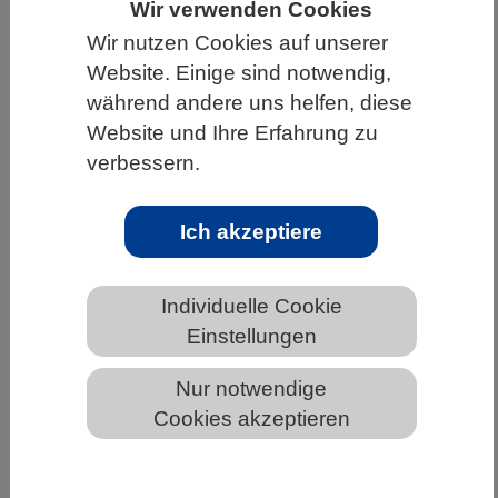
Wir verwenden Cookies
HOME
UNTER DEM DACH DES VBIO
Wir nutzen Cookies auf unserer
Website. Einige sind notwendig,
LANDESVERBÄNDE
BREMEN
NEWS AUS BREMEN
während andere uns helfen, diese
Website und Ihre Erfahrung zu
verbessern.
Ohne eigene Fettsäuresynthese kein
Nachwuchs
Ich akzeptiere
Individuelle Cookie
Einstellungen
Nur notwendige
Cookies akzeptieren
Eine parasitische Wespe der Art Nasonia vitripennis