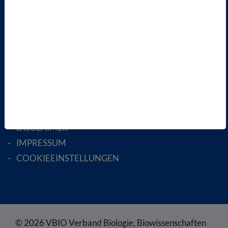
AKTIV WERDEN!
MITGLIED WERDEN
ENGLISH PAGES
RECHTLICHES
SATZUNG
AGB
DATENSCHUTZ
DISCLAIMER
IMPRESSUM
COOKIEEINSTELLUNGEN
© 2026 VBIO Verband Biologie, Biowissenschaften