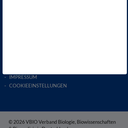
AKTIV WERDEN!
MITGLIED WERDEN
ENGLISH PAGES
RECHTLICHES
SATZUNG
AGB
DATENSCHUTZ
DISCLAIMER
IMPRESSUM
COOKIEEINSTELLUNGEN
© 2026 VBIO Verband Biologie, Biowissenschaften