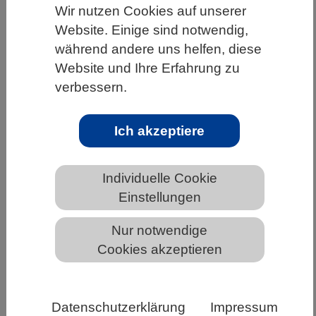
Wir nutzen Cookies auf unserer
HOME
UNTER DEM DACH DES VBIO
Website. Einige sind notwendig,
LANDESVERBÄNDE
BREMEN
NEWS AUS BREMEN
während andere uns helfen, diese
Website und Ihre Erfahrung zu
verbessern.
Künstliche Intelligenz (KI) aus Sicht
von Mathematik und
Ich akzeptiere
Naturwissenschaftender Wissenschaft
Individuelle Cookie
Einstellungen
Nur notwendige
Cookies akzeptieren
Datenschutzerklärung
Impressum