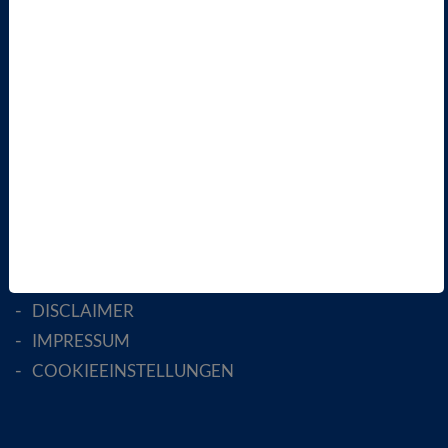
LANDESVERBÄNDE
FACHGESELLSCHAFTEN
AKTIV WERDEN!
MITGLIED WERDEN
ENGLISH PAGES
RECHTLICHES
SATZUNG
AGB
DATENSCHUTZ
DISCLAIMER
IMPRESSUM
COOKIEEINSTELLUNGEN