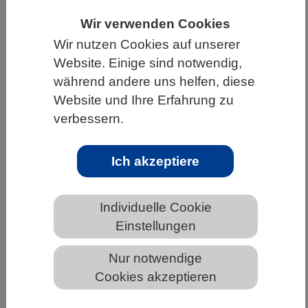
HOME
UNTER DEM DACH DES VBIO
Wir verwenden Cookies
Wir nutzen Cookies auf unserer
LANDESVERBÄNDE
BREMEN
NEWS AUS BREMEN
Website. Einige sind notwendig,
während andere uns helfen, diese
Website und Ihre Erfahrung zu
KMK: Länder setzen auf innovative
verbessern.
Wege zur Bewältigung des
Lehrkräftemangels
Ich akzeptiere
Individuelle Cookie
Einstellungen
Nur notwendige
Cookies akzeptieren