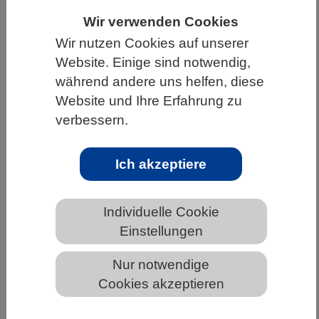
Wir verwenden Cookies
HOME
UNTER DEM DACH DES VBIO
Wir nutzen Cookies auf unserer
LANDESVERBÄNDE
BREMEN
NEWS AUS BREMEN
Website. Einige sind notwendig,
während andere uns helfen, diese
Website und Ihre Erfahrung zu
Jetzt abstimmen: Wer wird Molluske
verbessern.
des Jahres 2026?
Ich akzeptiere
Individuelle Cookie
Einstellungen
Nur notwendige
Cookies akzeptieren
Die Seychellen-Weißschnecke (Filicaulis seychellensis)