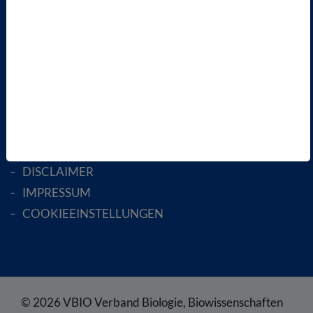
AKTIV WERDEN!
MITGLIED WERDEN
ENGLISH PAGES
RECHTLICHES
SATZUNG
AGB
DATENSCHUTZ
DISCLAIMER
IMPRESSUM
COOKIEEINSTELLUNGEN
© 2026 VBIO Verband Biologie, Biowissenschaften