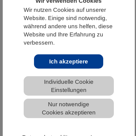
Wir verwenden Cookies
HOME
UNTER DEM DACH DES VBIO
Wir nutzen Cookies auf unserer
Website. Einige sind notwendig,
LANDESVERBÄNDE
BERLIN-BRANDENBURG
während andere uns helfen, diese
NEWS AUS BERLIN-BRANDENBURG
Website und Ihre Erfahrung zu
verbessern.
Warum Hühner so viele Farben haben
Ich akzeptiere
Individuelle Cookie
Einstellungen
Nur notwendige
Cookies akzeptieren
Forscher:innen haben die Genetik des Gefieders von