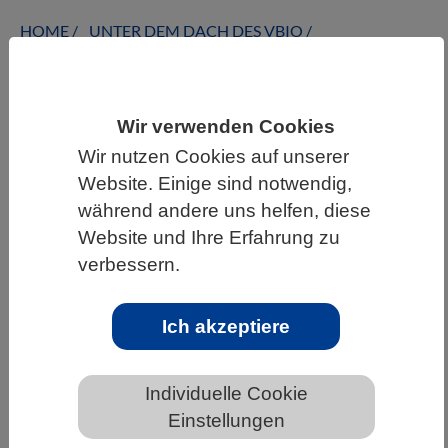
HOME
UNTER DEM DACH DES VBIO
LANDESVERBÄNDE
BERLIN-BRANDENBURG
NEWS AUS BERLIN-BRANDENBURG
Wir verwenden Cookies
Wir nutzen Cookies auf unserer
Website. Einige sind notwendig,
Marine Hitzewellen in der Ostsee:
während andere uns helfen, diese
Ursachen und Auswirkungen
Website und Ihre Erfahrung zu
verbessern.
Ich akzeptiere
Individuelle Cookie
Einstellungen