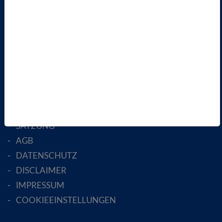
ÜBER UNS
LANDESVERBÄNDE
FACHGESELLSCHAFTEN
AKTIV WERDEN!
MITGLIED WERDEN
ENGLISH PAGES
RECHTLICHES
SATZUNG
AGB
DATENSCHUTZ
DISCLAIMER
IMPRESSUM
COOKIEEINSTELLUNGEN