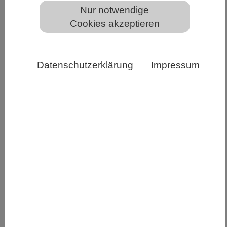
Nur notwendige
Die Ostsee zählt mit einer Erwärmung von mehr als 1
Cookies akzeptieren
°C in den letzten dreieinhalb Jahrzehnten zu den sich
am schnellsten erwärmenden Meeresregionen der
Welt. Zusätzlich belasten dort nun vermehrt
Datenschutzerklärung
Impressum
auftretende Meereshitzewellen die marinen
Ökosysteme. K. Beck, IOW
Marine Hitzewellen – Perioden, in denen sich die
oberen Wasserschichten im Meer
vorübergehend außergewöhnlich stark
erwärmen – treten weltweit zunehmend häufiger
auf. Aktuelle Untersuchungen bestätigen diesen
Trend jetzt auch für die Ostsee. Forschende des
Leibniz-Instituts für Ostseeforschung
Warnemünde (IOW) analysierten sehr große
meteorologische und hydrographische