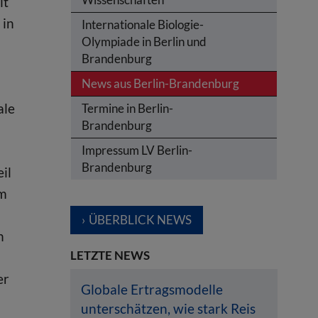
lt
 in
Internationale Biologie-
Olympiade in Berlin und
Brandenburg
News aus Berlin-Brandenburg
ale
Termine in Berlin-
Brandenburg
Impressum LV Berlin-
Brandenburg
il
im
ÜBERBLICK NEWS
n
LETZTE NEWS
er
Globale Ertragsmodelle
unterschätzen, wie stark Reis