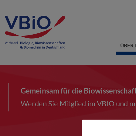
ÜBER 
Gemeinsam für die Biowissenschaf
Werden Sie Mitglied im VBIO und ma