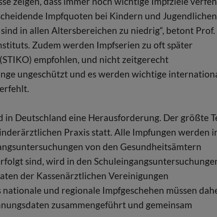
sse zeigen, dass immer noch wichtige Impfziele verfeh
cheidende Impfquoten bei Kindern und Jugendlichen
ind in allen Altersbereichen zu niedrig“, betont Prof.
nstituts. Zudem werden Impfserien zu oft später
(STIKO) empfohlen, und nicht zeitgerecht
ange ungeschützt und es werden wichtige internation
rfehlt.
in Deutschland eine Herausforderung. Der größte Te
inderärztlichen Praxis statt. Alle Impfungen werden 
gangsuntersuchungen von den Gesundheitsämtern
rfolgt sind, wird in den Schuleingangsuntersuchunge
aten der Kassenärztlichen Vereinigungen
s nationale und regionale Impfgeschehen müssen dah
chnungsdaten zusammengeführt und gemeinsam