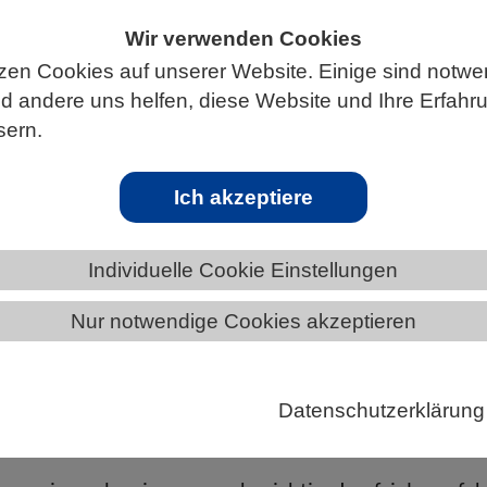
Wir verwenden Cookies
zen Cookies auf unserer Website. Einige sind notwe
 andere uns helfen, diese Website und Ihre Erfahr
ÄNDE
BERLIN-BRANDENBURG
sern.
Ich akzeptiere
n in Deutschland – aktuelle Ergebnisse a
Individuelle Cookie Einstellungen
Nur notwendige Cookies akzeptieren
och-Institut hat erstmals Daten zum Impfstatus aus 
gsuntersuchungen und Abrechnungsdaten der
Datenschutzerklärung
enen Ärzteschaft in einem gemeinsamen Bericht
und in einer Gesamtschau dargestellt.