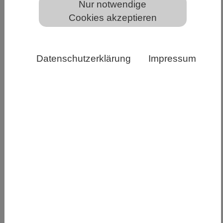
Nur notwendige
Cookies akzeptieren
Flachwasserbereiche sind wichtige Zonen für den
Stoffumsatz, wie diese Studie vom Stechlinsee
verdeutlicht. Solvin Zankl
Datenschutzerklärung
Impressum
Auch tiefe Klarwasserseen, die als besonders
wertvolle Ökosysteme gelten, können Anzeichen
von Überdüngung und Algenwachstum zeigen –
oft ohne ersichtlichen Grund. Eine neue Studie
des Leibniz-Instituts für Gewässerökologie und
Binnenfischerei (IGB) zeigt nun, dass die
Ursachen nicht immer in steigenden
Nährstoffeinträgen aus dem Einzugsgebiet oder
in Rücklösungsprozessen im Tiefenbereich eines
Sees zu suchen sind, sondern auch in den
flacheren Bereichen bis rund 20 Metern