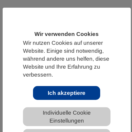
HOME
UNTER DEM DACH DES VBIO
LANDESVERBÄNDE
BERLIN-BRANDENBURG
NEWS AUS BERLIN-BRANDENBURG
Wir verwenden Cookies
Wir nutzen Cookies auf unserer
Website. Einige sind notwendig,
Flachwasserbereiche sind
während andere uns helfen, diese
entscheidend für den
Website und Ihre Erfahrung zu
Nährstoffhaushalt eines Sees
verbessern.
Ich akzeptiere
Individuelle Cookie
Einstellungen