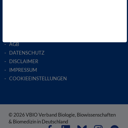
MITGLIED WERDEN
ENGLISH PAGES
RECHTLICHES
SATZUNG
AGB
DATENSCHUTZ
DISCLAIMER
IMPRESSUM
COOKIEEINSTELLUNGEN
© 2026 VBIO Verband Biologie, Biowissenschaften
& Biomedizin in Deutschland