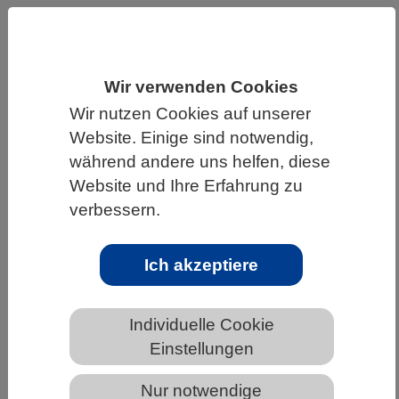
HOME
UNTER DEM DACH DES VBIO
LANDESVERBÄNDE
BERLIN-BRANDENBURG
Wir verwenden Cookies
NEWS AUS BERLIN-BRANDENBURG
Wir nutzen Cookies auf unserer
Website. Einige sind notwendig,
während andere uns helfen, diese
Ebbe und Flut in den Hirnkammern
Website und Ihre Erfahrung zu
verbessern.
Ich akzeptiere
Individuelle Cookie
Einstellungen
Nur notwendige