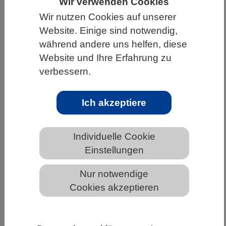
Wir verwenden Cookies
HOME
UNTER DEM DACH DES VBIO
Wir nutzen Cookies auf unserer
Website. Einige sind notwendig,
LANDESVERBÄNDE
BERLIN-BRANDENBURG
während andere uns helfen, diese
NEWS AUS BERLIN-BRANDENBURG
Website und Ihre Erfahrung zu
verbessern.
Diskussion zur Reform der
Ich akzeptiere
Forschungsbewertung
Individuelle Cookie
Einstellungen
Nur notwendige
Cookies akzeptieren