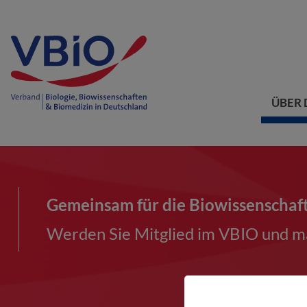
ÜBER 
Gemeinsam für die Biowissenschaf
Werden Sie Mitglied im VBIO und ma