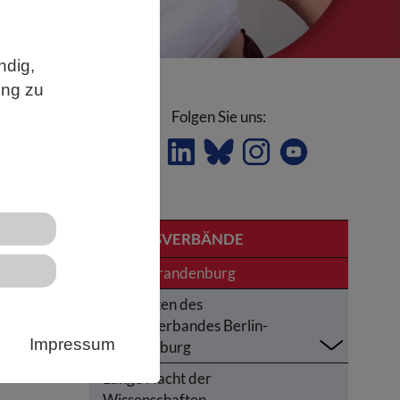
ndig,
ung zu
Folgen Sie uns:
LANDESVERBÄNDE
Berlin-Brandenburg
Aktivitäten des
Landesverbandes Berlin-
Impressum
Brandenburg
r
Lange Nacht der
Wissenschaften