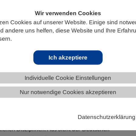
Wir verwenden Cookies
zen Cookies auf unserer Website. Einige sind notwe
ÄNDE
BERLIN-BRANDENBURG
 andere uns helfen, diese Website und Ihre Erfahr
sern.
Ich akzeptiere
eninfrastrukturen
Individuelle Cookie Einstellungen
s Senats der DFG beschreibt aktuelle Risiken und
Nur notwendige Cookies akzeptieren
mpfehlungen an Forscher/-innen, Fachgesellschaften
chaftspolitik für gemeinsames Handeln
Datenschutzerklärung
liche Daten bilden heute das Fundament nahezu alle
lichen Disziplinen. Aus Sicht der Deutschen