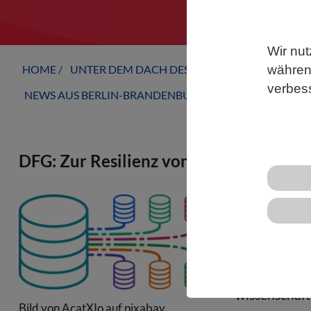
Wir nut
HOME
UNTER DEM DACH DES VBIO
LANDESVERB
während
verbes
NEWS AUS BERLIN-BRANDENBURG
DFG: Zur Resilienz von Forschungsdat
Ad-hoc-AG de
formuliert E
und Wissens
Wissenschaft
wissenschaft
Bild von AcatXIo auf pixabay