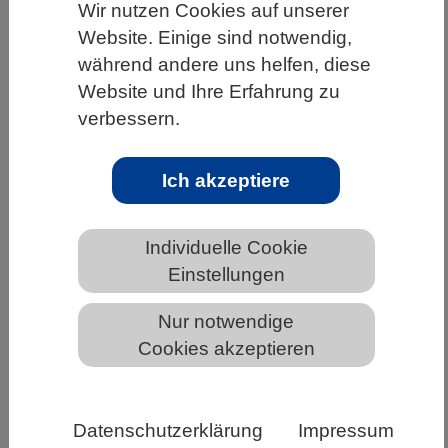
Wir nutzen Cookies auf unserer
HOME
UNTER DEM DACH DES VBIO
Website. Einige sind notwendig,
während andere uns helfen, diese
LANDESVERBÄNDE
BERLIN-BRANDENBURG
Website und Ihre Erfahrung zu
NEWS AUS BERLIN-BRANDENBURG
verbessern.
Ich akzeptiere
Bestäuber, Pollen und Sorten
bestimmen die Fruchtqualität
Individuelle Cookie
Einstellungen
Nur notwendige
Cookies akzeptieren
Datenschutzerklärung
Impressum