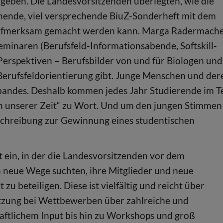
t geben. Die Landesvorsitzenden überlegten, wie die
einende, viel versprechende BiuZ-Sonderheft mit dem
“ aufmerksam gemacht werden kann. Marga Radermach
eminaren (Berufsfeld-Informationsabende, Softskill-
erspektiven – Berufsbilder von und für Biologen und
Berufsfeldorientierung gibt. Junge Menschen und der
bandes. Deshalb kommen jedes Jahr Studierende im Te
e in unserer Zeit“ zu Wort. Und um den jungen Stimmen
sschreibung zur Gewinnung eines studentischen
 ein, in der die Landesvorsitzenden vor dem
 neue Wege suchten, ihre Mitglieder und neue
u beteiligen. Diese ist vielfältig und reicht über
tützung bei Wettbewerben über zahlreiche und
aftlichem Input bis hin zu Workshops und groß