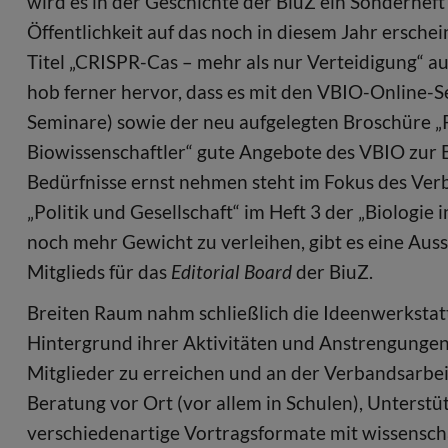
wird es in der Geschichte der BiuZ ein Sonderhef
Öffentlichkeit auf das noch in diesem Jahr ersch
Titel „CRISPR-Cas – mehr als nur Verteidigung
hob ferner hervor, dass es mit den VBIO-Online-S
Seminare) sowie der neu aufgelegten Broschüre „P
Biowissenschaftler“ gute Angebote des VBIO zur 
Bedürfnisse ernst nehmen steht im Fokus des Ver
„Politik und Gesellschaft“ im Heft 3 der „Biologi
noch mehr Gewicht zu verleihen, gibt es eine Au
Mitglieds für das
Editorial Board
der BiuZ.
Breiten Raum nahm schließlich die Ideenwerkstatt
Hintergrund ihrer Aktivitäten und Anstrengungen
Mitglieder zu erreichen und an der Verbandsarbeit z
Beratung vor Ort (vor allem in Schulen), Unters
verschiedenartige Vortragsformate mit wissensch