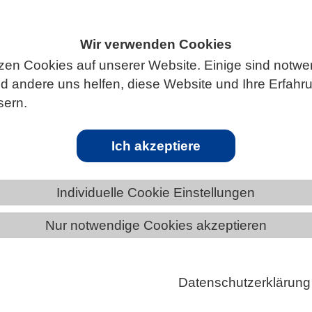
Wir verwenden Cookies
zen Cookies auf unserer Website. Einige sind notwe
ÄNDE
BERLIN-BRANDENBURG
 andere uns helfen, diese Website und Ihre Erfahr
sern.
Ich akzeptiere
der Landesverbände im VBIO in Kiel
Individuelle Cookie Einstellungen
rigen Treffen der Landesverbände im VBIO am 28.
024 hatte der Vorsitzende von Hamburg/Schleswig-
Nur notwendige Cookies akzeptieren
. Martin Nickol (Kustos des Botanischen Gartens der
brechts-Universität, Kiel), in das Zoologische Museu
Datenschutzerklärung
ngeladen, in dessen altehrwürdigem Hörsaal die
g stattfand. Er war ein großartiger, umsichtiger