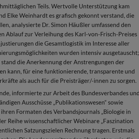
hmittäglichen Teils. Wertvolle Unterstützung kam
d Elke Weinhardt es grafisch gekonnt verstand, die
llen, analysierte Dr. Simon Häußler umfassend den
en Ablauf zur Verleihung des Karl-von-Frisch-Preises
ustierungen die Gesamtlogistik im Interesse aller
mierungsmöglichkeiten wurden intensiv ausgetauscht;
er stand die Anerkennung der Anstrengungen der
en kann, für eine funktionierende, transparente und
kräfte als auch für die Preisträger/-innen zu sorgen.
de, informierte zur Arbeit des Bundesverbandes un
Ständigen Ausschüsse „Publikationswesen“ sowie
 ihren Formaten des Verbandsjournals „Biologie in
der Reihe wissenschaftlicher Webinare „Faszination
sentlichen Satzungszielen Rechnung tragen. Erstmals