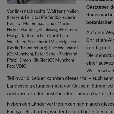
Gastgeber, 
Von links nach rechts: Wolfgang Nellen
Radermacher 
(Hessen), Felicitas Pfeifer (Sprecherin
botanischen 
FGs), Uli Müller (Saarland), Martin
Nickol (Hamburg/Schleswig-Holstein),
Auf dem Weg
Marga Radermacher (Nordrhein-
Christian-Al
Westfalen, Sprecherin LVs), Helga Fenz
kundig und k
(Berlin/Brandenburg), Elke Weinhardt
(GS München), Peter Sabel (Rheinland-
Die mehrstün
Pfalz), Simon Häußler (GS München)
einer ausgez
Foto VBIO
Wissenschaf
Teil hybrid. Leider konnten dieses Mal – auch sehr
Landesvertretungen nicht vor Ort sein. Stimmrech
Austausch zu den anstehenden Themen hatte scho
Neben den Ländervertretungen nahm auch dieses Mal
Fachgesellschaften, wieder teil und bereicherte m