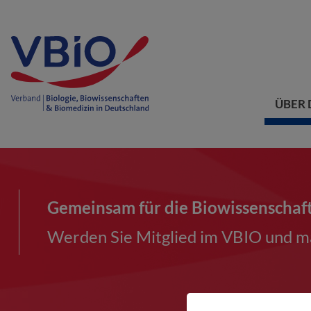
ÜBER 
Gemeinsam für die Biowissenschaf
Werden Sie Mitglied im VBIO und ma