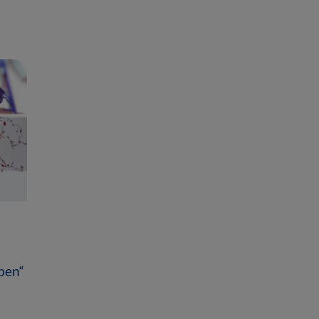
uben“