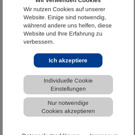
Wir verwenden Cookies
Wir nutzen Cookies auf unserer
HOME
UNTER DEM DACH DES VBIO
Website. Einige sind notwendig,
LANDESVERBÄNDE
BERLIN-BRANDENBURG
während andere uns helfen, diese
NEWS AUS BERLIN-BRANDENBURG
Website und Ihre Erfahrung zu
verbessern.
Weichmacher beeinträchtigen
Ich akzeptiere
Gehirnfunktion von Wirbeltieren
Individuelle Cookie
Einstellungen
Nur notwendige
Cookies akzeptieren