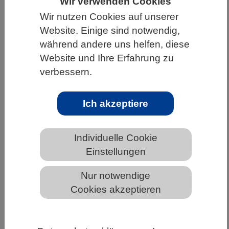
Wir verwenden Cookies
HOME
UNTER DEM DACH DES VBIO
Wir nutzen Cookies auf unserer
Website. Einige sind notwendig,
LANDESVERBÄNDE
BERLIN-BRANDENBURG
während andere uns helfen, diese
NEWS AUS BERLIN-BRANDENBURG
Website und Ihre Erfahrung zu
verbessern.
Eine Frage der Tentakel? Evolution der
Ich akzeptiere
Schnecken in neuem Licht
Individuelle Cookie
Einstellungen
Nur notwendige
Cookies akzeptieren