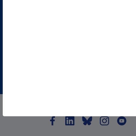
RECHTLICHES
SATZUNG
AGB
DATENSCHUTZ
DISCLAIMER
IMPRESSUM
COOKIEEINSTELLUNGEN
© 2026 VBIO Verband Biologie, Biowissenschaften
& Biomedizin in Deutschland