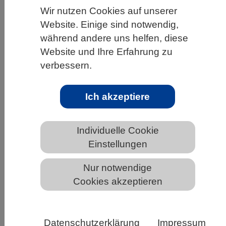
Wir nutzen Cookies auf unserer
HOME
UNTER DEM DACH DES VBIO
Website. Einige sind notwendig,
LANDESVERBÄNDE
BERLIN-BRANDENBURG
während andere uns helfen, diese
Website und Ihre Erfahrung zu
NEWS AUS BERLIN-BRANDENBURG
verbessern.
Ich akzeptiere
Biotechnologie für eine nachhaltige
Wirtschaft
Individuelle Cookie
Einstellungen
Nur notwendige
Cookies akzeptieren
Datenschutzerklärung
Impressum