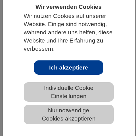
Wir verwenden Cookies
HOME
UNTER DEM DACH DES VBIO
Wir nutzen Cookies auf unserer
LANDESVERBÄNDE
BERLIN-BRANDENBURG
Website. Einige sind notwendig,
NEWS AUS BERLIN-BRANDENBURG
während andere uns helfen, diese
Website und Ihre Erfahrung zu
verbessern.
64 Hochschulen erhalten Förderung
zur Gewinnung und Entwicklung von
Ich akzeptiere
professoralem Personal an
Fachhochschulen
Individuelle Cookie
Einstellungen
Bund und Länder fördern im Rahmen ihres
Nur notwendige
gemeinsamen Programmes „FH-Personal“ die
Cookies akzeptieren
Gewinnung und Qualifizierung professoralen
Personals an Fachhochschulen bzw. Hochschulen