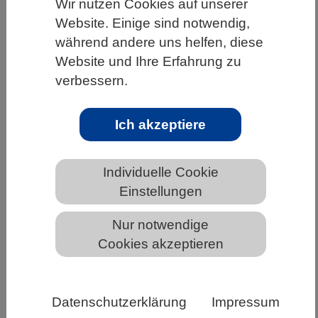
Wir nutzen Cookies auf unserer
HOME
UNTER DEM DACH DES VBIO
Website. Einige sind notwendig,
während andere uns helfen, diese
LANDESVERBÄNDE
BERLIN-BRANDENBURG
Website und Ihre Erfahrung zu
NEWS AUS BERLIN-BRANDENBURG
verbessern.
Ich akzeptiere
Nächster virtual jobvector career day
am 19.11.2021
Individuelle Cookie
Einstellungen
Nur notwendige
Cookies akzeptieren
Datenschutzerklärung
Impressum
jobvector