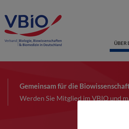
ÜBER 
Gemeinsam für die Biowissenschaf
Werden Sie Mitglied im VBIO und ma