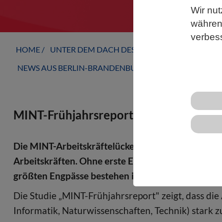
Wir nut
während
verbes
HOME
UNTER DEM DACH DES VBIO
LANDESVERB
NEWS AUS BERLIN-BRANDENBURG
MINT-Frühjahrsreport 2022: Deutschla
Die MINT-Arbeitskräftelücke steigt auf einen Ap
Arbeitskräften. Ohne erste Erfolge bei der Zuwan
größten Engpässe bestehen in den Bereichen Energ
Die Studie „MINT-Frühjahrsreport" zeigt, dass di
Informatik, Naturwissenschaften, Technik) stark z