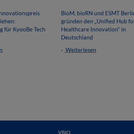
novationspreis
BioM, bioRN und ESMT Berli
liehen:
gründen den „Unified Hub fo
g für KyooBe Tech
Healthcare Innovation“ in
Deutschland
n
Weiterlesen
VBIO