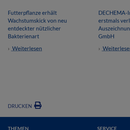
Futterpflanze erhält
DECHEMA-In
Wachstumskick von neu
erstmals ver
entdeckter nützlicher
Auszeichnun
Bakterienart
GmbH
Weiterlesen
Weiterlese
DRUCKEN
THEMEN
SERVICE