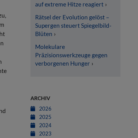
auf extreme Hitze reagiert
zu,
Rätsel der Evolution gelöst –
am
Supergen steuert Spiegelbild-
ht
Blüten
en
Molekulare
Präzisionswerkzeuge gegen
n
verborgenen Hunger
nte
ARCHIV
2026
und
2025
2024
2023