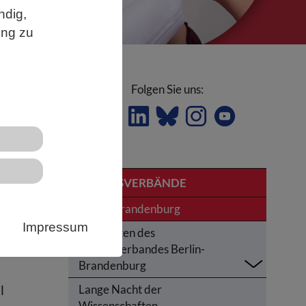
ndig,
ung zu
Folgen Sie uns:
LANDESVERBÄNDE
Berlin-Brandenburg
Impressum
Aktivitäten des
Landesverbandes Berlin-
Brandenburg
Lange Nacht der
l
Wissenschaften