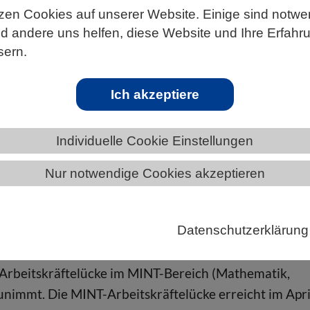
zen Cookies auf unserer Website. Einige sind notwe
 andere uns helfen, diese Website und Ihre Erfahr
sern.
ÄNDE
BERLIN-BRANDENBURG
Ich akzeptiere
Individuelle Cookie Einstellungen
nd fehlen 320.600 MINT-Arbeitskräfte
Nur notwendige Cookies akzeptieren
ril-Rekordwert in Höhe von 320.600 fehlenden MINT-
derung würde die Lücke bei über 600.000 liegen. Die
Datenschutzerklärung
ie/Elektro und IT.
e Arbeitskräftelücke im MINT-Bereich (Mathematik,
unimmt. Die MINT-Arbeitskräftelücke erreicht im Apri