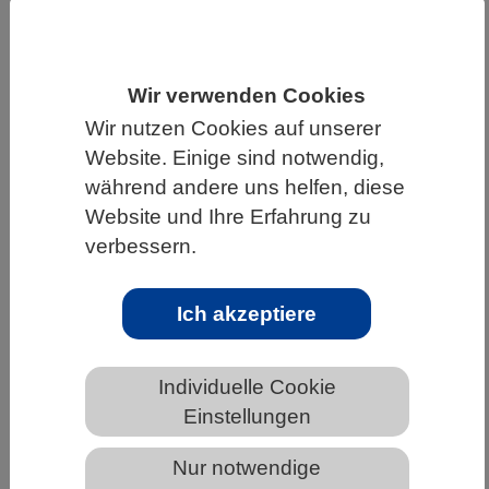
HOME
UNTER DEM DACH DES VBIO
LANDESVERBÄNDE
BAYERN
NEWS AUS BAYERN
Wir verwenden Cookies
Wir nutzen Cookies auf unserer
Website. Einige sind notwendig,
Vorstoß bei Entwicklung
während andere uns helfen, diese
proteinbasierter Wirkstoffe gegen
Website und Ihre Erfahrung zu
Immunerkrankungen
verbessern.
Ich akzeptiere
Individuelle Cookie
Einstellungen
Nur notwendige