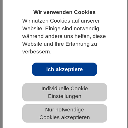
HOME
UNTER DEM DACH DES VBIO
Wir verwenden Cookies
LANDESVERBÄNDE
BAYERN
NEWS AUS BAYERN
Wir nutzen Cookies auf unserer
Website. Einige sind notwendig,
während andere uns helfen, diese
Website und Ihre Erfahrung zu
Sensationeller Fund im Leipziger
verbessern.
Auwald: Extrem seltene Insektenart
während einer Exkursion entdeckt
Ich akzeptiere
Individuelle Cookie
Einstellungen
Nur notwendige
Cookies akzeptieren