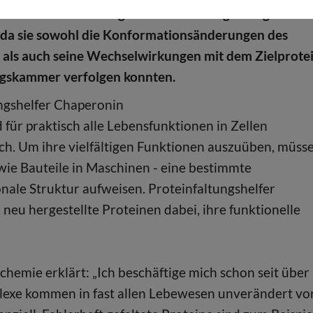
tion mit noch nie dagewesenen Detailgenauigkeit
 da sie sowohl die Konformationsänderungen des
als auch seine Wechselwirkungen mit dem Zielprote
ngskammer verfolgen konnten.
ngshelfer Chaperonin
 für praktisch alle Lebensfunktionen in Zellen
ch. Um ihre vielfältigen Funktionen auszuüben, müss
h wie Bauteile in Maschinen - eine bestimmte
nale Struktur aufweisen. Proteinfaltungshelfer
 neu hergestellte Proteinen dabei, ihre funktionelle
chemie erklärt: „Ich beschäftige mich schon seit über
lexe kommen in fast allen Lebewesen unverändert vo