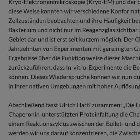
Kryo-Elektronenmikroskopie (Kryo-EM) und der q
diese Weise konnten wir verschiedene Konforma
Zellzuständen beobachten und ihre Häufigkeit bes
Bakterium und nicht nur im Reagenzglas sichtbar z
Gebiet dar und ist erst seit kurzem möglich. Der 
Jahrzehnten von Experimenten mit gereinigten 
Ergebnisse über die Funktionsweise dieser Maschin
zurückzuführen, dass In-vitro-Experimente die Be
können. Dieses Wiedersprüche können wir nun du
in ihrer nativen Umgebungen mit hoher Auflösung 
Abschließend fasst Ulrich Hartl zusammen: „Die Er
Chaperonin-unterstützten Proteinfaltung die Ch
einem Reaktionszyklus zwischen der Bullet- und d
werden wir uns darauf konzentrieren, die Zwische