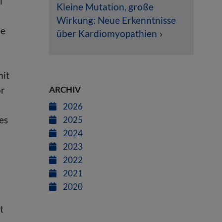
l
Kleine Mutation, große
Wirkung: Neue Erkenntnisse
ue
über Kardiomyopathien
mit
ARCHIV
or
2026
es
2025
2024
2023
2022
2021
2020
t