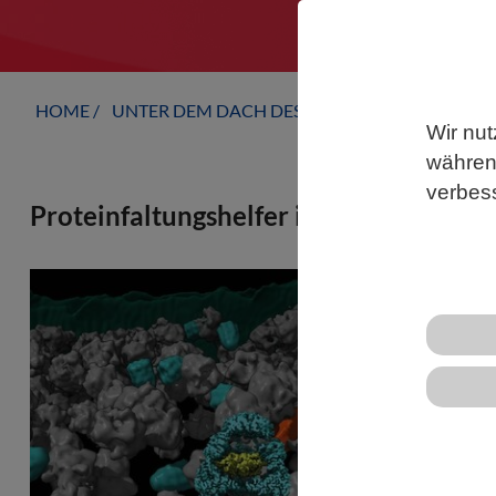
HOME
UNTER DEM DACH DES VBIO
LANDESVERB
Wir nut
während
verbes
Proteinfaltungshelfer in ihrer natürl
Mithilfe der
zelluläre St
gemacht wer
und der Univ
um sogenannt
Chaperonine 
funktionelle