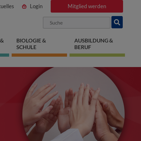
uelles
Login
Mitglied werden
ngen
pringen
 springen
 &
BIOLOGIE &
AUSBILDUNG &
SCHULE
BERUF