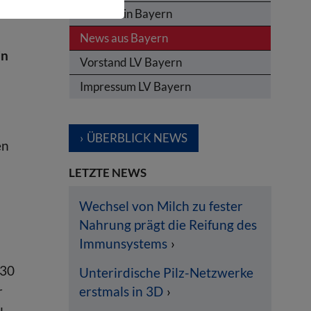
Termine in Bayern
News aus Bayern
in
Vorstand LV Bayern
Impressum LV Bayern
ÜBERBLICK NEWS
en
LETZTE NEWS
Wechsel von Milch zu fester
Nahrung prägt die Reifung des
Immunsystems
 30
Unterirdische Pilz-Netzwerke
r
erstmals in 3D