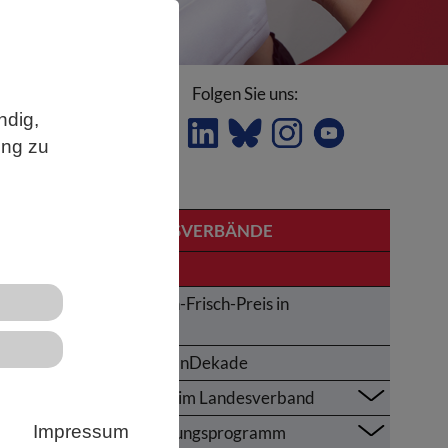
Folgen Sie uns:
ndig,
ung zu
LANDESVERBÄNDE
Bayern
Karl-von-Frisch-Preis in
ied
Bayern
T,
UNOzeanDekade
Themen im Landesverband
Impressum
Fortbildungsprogramm