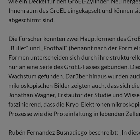
wie ein Deckel für den GroEL-Zylinder. Neu herg
Innenraum des GroEL eingekapselt und können sic
abgeschirmt sind.
Die Forscher konnten zwei Hauptformen des GroE
„Bullet“ und „Football“ (benannt nach der Form e
Formen unterscheiden sich durch ihre strukturell
nur an eine Seite des GroEL-Fasses gebunden. Di
Wachstum gefunden. Darüber hinaus wurden auch
mikroskopischen Bilder zeigten auch, dass sich d
Jonathan Wagner, Erstautor der Studie und Wissens
faszinierend, dass die Kryo-Elektronenmikroskopie 
Prozesse wie die Proteinfaltung in lebenden Zellen
Rubén Fernandez Busnadiego beschreibt: „In diese