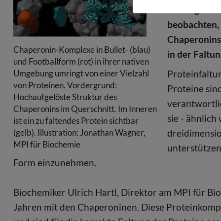
Faltungsreak
beobachten,
Chaperonins 
Chaperonin-Komplexe in Bullet- (blau)
in der Faltu
und Footballform (rot) in ihrer nativen
Proteinfaltu
Umgebung umringt von einer Vielzahl
von Proteinen. Vordergrund:
Proteine sind
Hochaufgelöste Struktur des
verantwortli
Chaperonins im Querschnitt. Im Inneren
sie - ähnlic
ist ein zu faltendes Protein sichtbar
dreidimensio
(gelb). Illustration: Jonathan Wagner,
MPI für Biochemie
unterstützen
Form einzunehmen.
Biochemiker Ulrich Hartl, Direktor am MPI für Bio
Jahren mit den Chaperoninen. Diese Proteinkomp