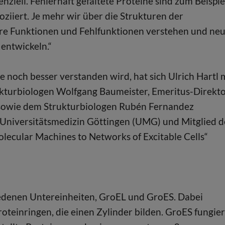
nziell. Fehlerhaft gefaltete Proteine sind zum Beispie
ziiert. Je mehr wir über die Strukturen der
hre Funktionen und Fehlfunktionen verstehen und ne
entwickeln.“
noch besser verstanden wird, hat sich Ulrich Hartl 
kturbiologen Wolfgang Baumeister, Emeritus-Direkt
 sowie dem Strukturbiologen Rubén Fernandez
 Universitätsmedizin Göttingen (UMG) und Mitglied d
olecular Machines to Networks of Excitable Cells“
edenen Untereinheiten, GroEL und GroES. Dabei
teinringen, die einen Zylinder bilden. GroES fungier