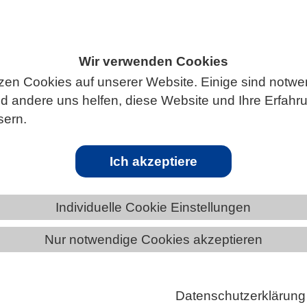
Wir verwenden Cookies
ÄNDE
BAYERN
NEWS AUS BAYERN
zen Cookies auf unserer Website. Einige sind notwe
 andere uns helfen, diese Website und Ihre Erfahr
sern.
ichen Umgebung
Ich akzeptiere
 Kryo-Elektronentomographie, (Kryo-ET), können
rukturen in ihrer natürlichen Umgebung sichtbar
Individuelle Cookie Einstellungen
den. Forschende vom MPI für Biochemie in Martinsr
ersitätsmedizin in Göttingen nutzten jetzt die Kryo-E
Nur notwendige Cookies akzeptieren
e Chaperonine, im Bakterium E.coli zu untersuchen.
helfen neu hergestellten Proteinen sich in ihre
Datenschutzerklärung
 Form zu falten. Die Forscher konnten die