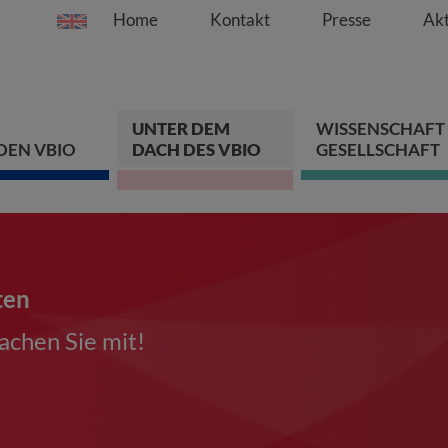
Home
Kontakt
Presse
Akt
Springe direkt zu:
Zum Hauptinhalt spri
Zur Hauptnavigation s
Zur Footer-Navigation
UNTER DEM
WISSENSCHAFT
DEN VBIO
DACH DES VBIO
GESELLSCHAFT
ten
chen Sie mit!