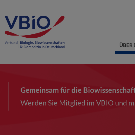
ÜBER 
Gemeinsam für die Biowissenschaf
Werden Sie Mitglied im VBIO und ma