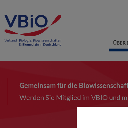
ÜBER 
Gemeinsam für die Biowissenschaf
Werden Sie Mitglied im VBIO und ma