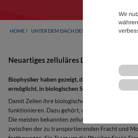
Wir nut
während
verbes
HOME
UNTER DEM DACH DES VBIO
LANDESVERB
Neuartiges zelluläres Logistiksystem ide
Biophysiker haben gezeigt, dass die sogenannte Di
ermöglicht, in biologischen Systemen vorkommen
Damit Zellen ihre biologischen Funktionen erfülle
funktionieren. Dazu gehört, dass Moleküle zur ric
Die meisten bekannten zellulären Transportmech
zwischen der zu transportierenden Fracht und Mo
fortbewegen. Ein Team um die Physiker Erwin Frey,