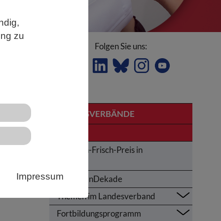
ndig,
ung zu
Folgen Sie uns:
LANDESVERBÄNDE
Bayern
Karl-von-Frisch-Preis in
Bayern
Impressum
UNOzeanDekade
Themen im Landesverband
Fortbildungsprogramm