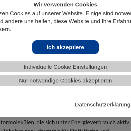
Wir verwenden Cookies
zen Cookies auf unserer Website. Einige sind notwe
 andere uns helfen, diese Website und Ihre Erfahr
sern.
ÄNDE
BAYERN
NEWS AUS BAYERN
Ich akzeptiere
ntifiziert
Individuelle Cookie Einstellungen
ffusiophorese, die einen gerichteten Transport
Nur notwendige Cookies akzeptieren
 kann.
n können, muss ihre interne Logistik reibungslos
htigen Zeit an den richtigen Ort transportiert werden.
Datenschutzerklärung
anismen beruhen auf spezifischen Wechselwirkungen
tormolekülen, die sich unter Energieverbrauch aktiv
 Inhaber des Lehrstuhls für Statistische und