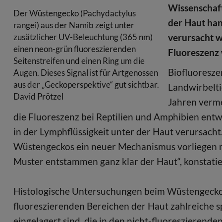
Wissenschaft
Der Wüstengecko (Pachydactylus
der Haut han
rangei) aus der Namib zeigt unter
verursacht w
zusätzlicher UV-Beleuchtung (365 nm)
einen neon-grün fluoreszierenden
Fluoreszenz 
Seitenstreifen und einen Ring um die
Biofluoresze
Augen. Dieses Signal ist für Artgenossen
aus der „Geckoperspektive“ gut sichtbar.
Landwirbelti
David Prötzel
Jahren verme
die Fluoreszenz bei Reptilien und Amphibien en
in der Lymphflüssigkeit unter der Haut verursacht. 
Wüstengeckos ein neuer Mechanismus vorliegen m
Muster entstammen ganz klar der Haut“, konstatier
Histologische Untersuchungen beim Wüstengecko 
fluoreszierenden Bereichen der Haut zahlreiche s
eingelagert sind, die in den nicht-fluoreszierende