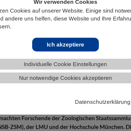
Wir verwenden Cookies
zen Cookies auf unserer Website. Einige sind notwe
 andere uns helfen, diese Website und Ihre Erfahr
sern.
ÄNDE
BAYERN
NEWS AUS BAYERN
Ich akzeptiere
 UV-Licht – neuer Fluoreszenzmechanism
Individuelle Cookie Einstellungen
Nur notwendige Cookies akzeptieren
cko Pachydactylus rangei aus Namibia zeigt unter 
neon-grün fluoreszierende Streifen an den Körperseit
ugen. Sie sind aus der Geckoperspektive gut sichtbar
Datenschutzerklärung
ermutlich als Erkennungssignal für Artgenossen. Die
machten Forschende der Zoologischen Staatssamml
SB-ZSM), der LMU und der Hochschule München. D