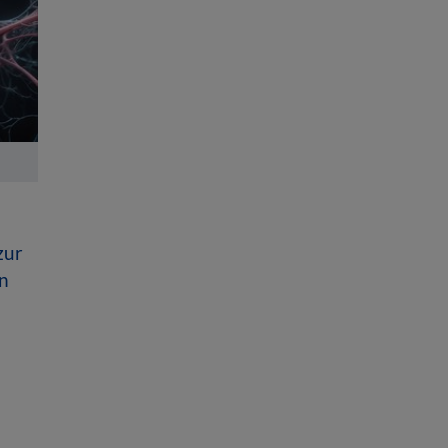
zur
n