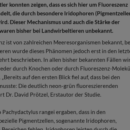
ler konnten zeigen, dass es sich hier um Fluoreszenz
delt, die durch besondere Iridophoren (Pigmentzelle
ird. Dieser Mechanismus und auch die Stärke der
waren bisher bei Landwirbeltieren unbekannt.
nz ist von zahlreichen Meeresorganismen bekannt, be
eren wurde dieses Phänomen jedoch erst in den letz
hrt beschrieben. In allen bisher bekannten Fällen wi
tweder durch Knochen oder durch Fluoreszenz-Molekü
„Bereits auf den ersten Blick fiel auf, dass bei den
usste: Die deutlich neon-grün fluoreszierenden
t Dr. David Prötzel, Erstautor der Studie.
Pachydactylus rangei ergaben, dass in den
pezielle Pigmentzellen, sogenannte Iridophoren,
n Bereichen fehlen. Iridophoren leisten durch die