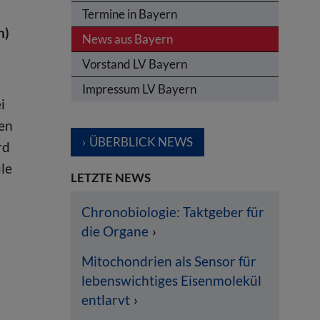
Termine in Bayern
n)
News aus Bayern
Vorstand LV Bayern
Impressum LV Bayern
i
ten
ÜBERBLICK NEWS
rd
le
LETZTE NEWS
Chronobiologie: Taktgeber für
die Organe
Mitochondrien als Sensor für
lebenswichtiges Eisenmolekül
entlarvt