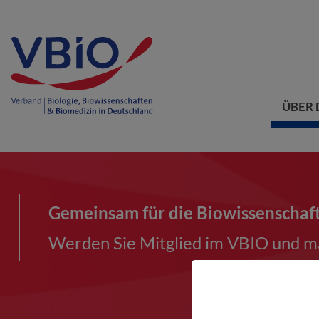
ÜBER 
Gemeinsam für die Biowissenschaf
Werden Sie Mitglied im VBIO und ma