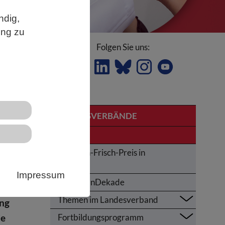
ndig,
ung zu
Folgen Sie uns:
us bei
LANDESVERBÄNDE
Bayern
UV-
Karl-von-Frisch-Preis in
en
Bayern
Impressum
UNOzeanDekade
se
Themen im Landesverband
ung
ie
Fortbildungsprogramm