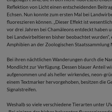
Reflektion von Licht einen entscheidenden Beitr
Echsen. Nun konnte zum ersten Mal bei Landwirbe
fluoreszieren können. „Dieser Effekt ist wesentlic
vor drei Jahren bei Chamäleons entdeckt haben u
bei Landwirbeltieren bisher beobachtet wurden“, e
Amphibien an der Zoologischen Staatssammlung
Bei ihren nächtlichen Wanderungen durch die Nam
Mondlicht zur Verfügung. Dessen blauer Anteil w
aufgenommen und als heller wirkendes, neon-grüne
einem Textmarker hervorgehoben, besitzen die Ge
Signalstreifen.
Weshalb so viele verschiedene Tierarten unter UV-
„Bei einigen der bisher bekannten fluoreszierende