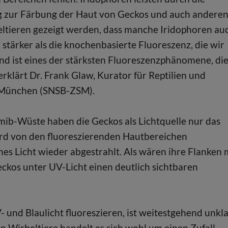
ag zur Färbung der Haut von Geckos und auch andere
ltieren gezeigt werden, dass manche Iridophoren au
h stärker als die knochenbasierte Fluoreszenz, die wir
nd ist eines der stärksten Fluoreszenzphänomene, di
rklärt Dr. Frank Glaw, Kurator für Reptilien und
 München (SNSB-ZSM).
ib-Wüste haben die Geckos als Lichtquelle nur das
ird von den fluoreszierenden Hautbereichen
s Licht wieder abgestrahlt. Als wären ihre Flanken 
ckos unter UV-Licht einen deutlich sichtbaren
 und Blaulicht fluoreszieren, ist weitestgehend unkla
n Wirbeltiere handelt es sich wohl um einen Zufall.