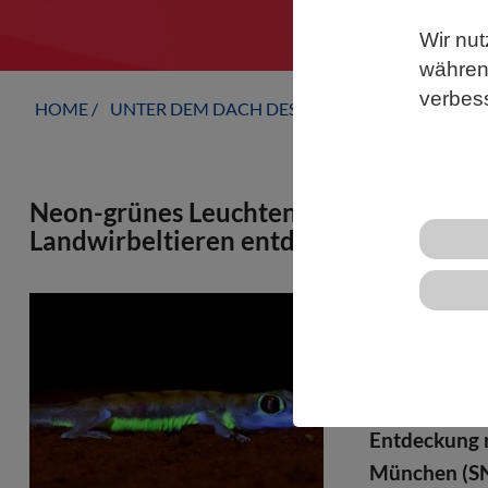
Wir nut
während
verbes
HOME
UNTER DEM DACH DES VBIO
LANDESVERB
Neon-grünes Leuchten bei Gecko unter
Landwirbeltieren entdeckt
Der Wüstenge
Licht stark 
und um die A
und dienen v
Entdeckung 
München (SN