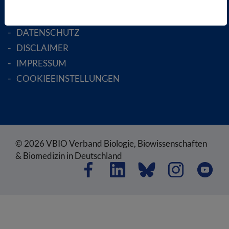
SATZUNG
AGB
DATENSCHUTZ
DISCLAIMER
IMPRESSUM
COOKIEEINSTELLUNGEN
© 2026 VBIO Verband Biologie, Biowissenschaften
& Biomedizin in Deutschland