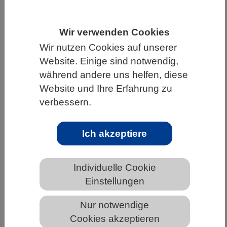
HOME
UNTER DEM DACH DES VBIO
Wir verwenden Cookies
LANDESVERBÄNDE
BAYERN
NEWS AUS BAYERN
Wir nutzen Cookies auf unserer
Website. Einige sind notwendig,
während andere uns helfen, diese
Innovationspreis der BioRegionen
Website und Ihre Erfahrung zu
Deutschlands 2026: Projekte aus
verbessern.
Braunschweig, Frankfurt und
Würzburg ausgezeichnet
Ich akzeptiere
Individuelle Cookie
Einstellungen
Nur notwendige
Cookies akzeptieren