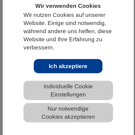
Wir verwenden Cookies
HOME
UNTER DEM DACH DES VBIO
Wir nutzen Cookies auf unserer
LANDESVERBÄNDE
BAYERN
NEWS AUS BAYERN
Website. Einige sind notwendig,
während andere uns helfen, diese
Website und Ihre Erfahrung zu
verbessern.
Gemeinsam statt einsam: Neuer
Datenansatz macht
Pflanzenvorhersagen präziser
Ich akzeptiere
Individuelle Cookie
Einstellungen
Nur notwendige
Cookies akzeptieren