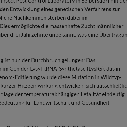
nsect Pest Control Laboratory in Seibersdorf mit de
den Entwicklung eines genetischen Verfahrens zur
eibliche Nachkommen sterben dabei im
Dies ermöglichte die massenhafte Zucht männlicher
 über drei Jahrzehnte unbekannt, was eine Übertragu
g ist nun der Durchbruch gelungen: Das
 im Gen der Lysyl-tRNA-Synthetase (LysRS), das in
 Genom-Editierung wurde diese Mutation in Wildtyp-
 kurzer Hitzeeinwirkung entwickeln sich ausschließli
ndlage der temperaturabhängigen Letalität eindeutig
 Bedeutung für Landwirtschaft und Gesundheit