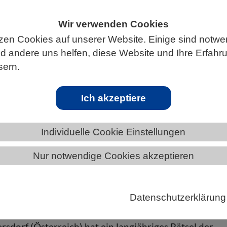
Wir verwenden Cookies
zen Cookies auf unserer Website. Einige sind notwe
ÄNDE
BAYERN
NEWS AUS BAYERN
 andere uns helfen, diese Website und Ihre Erfahr
sern.
en Bekämpfung invasiver Schädlinge
Ich akzeptiere
 35 Jahre alten Rätsels ebnet Weg für nachhaltige
Individuelle Cookie Einstellungen
von Insekten-Schädlingen weltweit
Nur notwendige Cookies akzeptieren
ei der Bekämpfung invasiver Schädlinge: Ein
les Forschungsteam unter der Leitung der Justus-Lieb
 Gießen (JLU) und des gemeinsamen Zentrums für
Datenschutzerklärung
niken in Ernährung und Landwirtschaft der FAO und 
rsdorf (Österreich) hat ein langjähriges Rätsel der