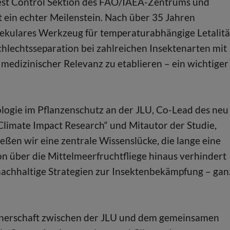
 Pest Control Sektion des FAO/IAEA-Zentrums und
st ein echter Meilenstein. Nach über 35 Jahren
lekulares Werkzeug für temperaturabhängige Letalitä
chlechtsseparation bei zahlreichen Insektenarten mit
 medizinischer Relevanz zu etablieren – ein wichtiger
ologie im Pflanzenschutz an der JLU, Co-Lead des neu
Climate Impact Research“ und Mitautor der Studie,
ließen wir eine zentrale Wissenslücke, die lange eine
n über die Mittelmeerfruchtfliege hinaus verhindert
nachhaltige Strategien zur Insektenbekämpfung – gan
artnerschaft zwischen der JLU und dem gemeinsamen