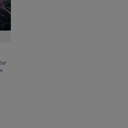
zur
n