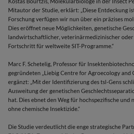
Kostas Bourtzis, Molekularbiologe in der Insect
Mitautor der Studie, erklärt: „Diese Entdeckung i
Forschung verfügen wir nun über ein präzises mo
Dies eröffnet neue Möglichkeiten, genetische Ges
landwirtschaftlicher, veterinärmedizinischer oder
Fortschritt für weltweite SIT-Programme.“
Marc F. Schetelig, Professor für Insektenbiotechn
gegründeten „Liebig Centre for Agroecology and 
ergänzt: „Mit der Identifizierung des tsl-Gens sch
Ausweitung der genetischen Geschlechtsseparatio
hat. Dies ebnet den Weg für hochspezifische und 
ohne chemische Insektizide.“
Die Studie verdeutlicht die enge strategische P