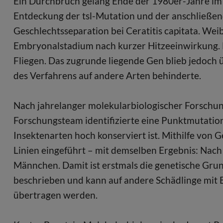
Ein Durchbruch gelang Ende der 1980er-Jahre im I
Entdeckung der tsl-Mutation und der anschließen
Geschlechtsseparation bei Ceratitis capitata. W
Embryonalstadium nach kurzer Hitzeeinwirkung. 
Fliegen. Das zugrunde liegende Gen blieb jedoch
des Verfahrens auf andere Arten behinderte.
Nach jahrelanger molekularbiologischer Forschun
Forschungsteam identifizierte eine Punktmutation
Insektenarten hoch konserviert ist. Mithilfe von
Linien eingeführt – mit demselben Ergebnis: Nach
Männchen. Damit ist erstmals die genetische Gru
beschrieben und kann auf andere Schädlinge mit
übertragen werden.