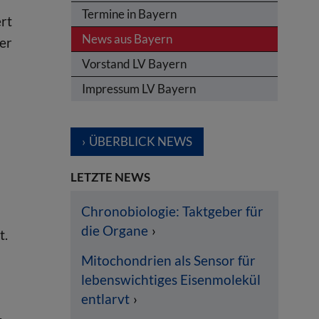
Termine in Bayern
ert
News aus Bayern
ner
Vorstand LV Bayern
Impressum LV Bayern
ÜBERBLICK NEWS
LETZTE NEWS
Chronobiologie: Taktgeber für
die Organe
t.
Mitochondrien als Sensor für
lebenswichtiges Eisenmolekül
entlarvt