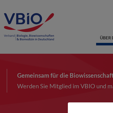
ÜBER 
Gemeinsam für die Biowissenschaf
Werden Sie Mitglied im VBIO und ma