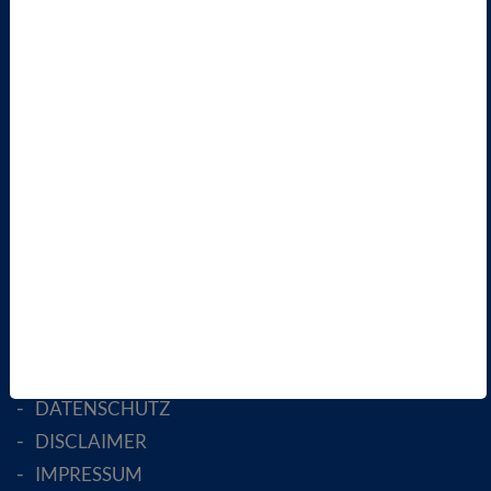
VBIO
ÜBER UNS
LANDESVERBÄNDE
FACHGESELLSCHAFTEN
AKTIV WERDEN!
MITGLIED WERDEN
ENGLISH PAGES
RECHTLICHES
SATZUNG
AGB
DATENSCHUTZ
DISCLAIMER
IMPRESSUM