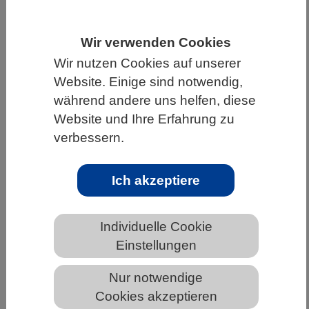
HOME
UNTER DEM DACH DES VBIO
Wir verwenden Cookies
LANDESVERBÄNDE
BAYERN
NEWS AUS BAYERN
Wir nutzen Cookies auf unserer
Website. Einige sind notwendig,
während andere uns helfen, diese
Bahnbrechende Technologie ebnet
Website und Ihre Erfahrung zu
den Weg für lebensrettende
verbessern.
Behandlung bei tödlicher
Hautreaktion
Ich akzeptiere
Individuelle Cookie
Einstellungen
Nur notwendige
Cookies akzeptieren
Aufnahme einer toxischen epidermalen Nekrolyse, die