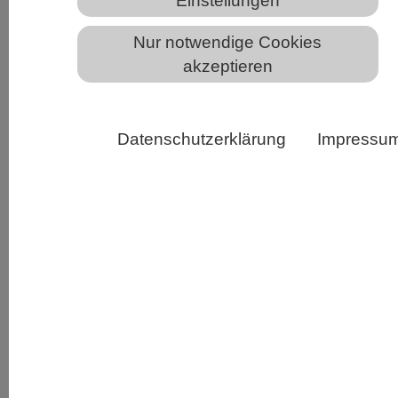
Einstellungen
Nur notwendige Cookies
akzeptieren
Micro-C zeigt, dass die Genomorganisation über
verschiedene Zelltypen im Drosophila-Embryo hinweg
gleich ist, sogar an Loci mit gewebespezifischer
Datenschutzerklärung
Impressu
Genexpression und Chromatinstatus. (c) MPI für
molekulare Biomedizin | L. Ing-Simmons & J.
Vaquerizas
Zu verstehen, wie unsere Gene funktionieren
können, wenn die gesamte genetische
Information in den Zellkern verpackt ist, ist für
die Forscherinnen und Forscher des Max-Planck-
Instituts für molekulare Biomedizin in Münster
und der Gruppe Developmental and Regulatory
Genomics am MRC London Institute of Medical