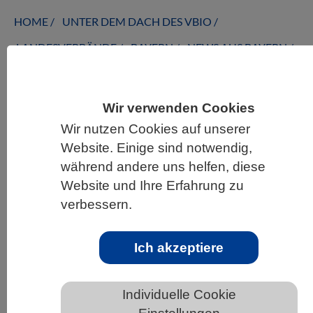
HOME
UNTER DEM DACH DES VBIO
LANDESVERBÄNDE
BAYERN
NEWS AUS BAYERN
Wir verwenden Cookies
3D-Genomorganisation unabhängig
Wir nutzen Cookies auf unserer
von der Genregulation in Drosophila
Website. Einige sind notwendig,
während andere uns helfen, diese
Website und Ihre Erfahrung zu
verbessern.
Ich akzeptiere
Individuelle Cookie