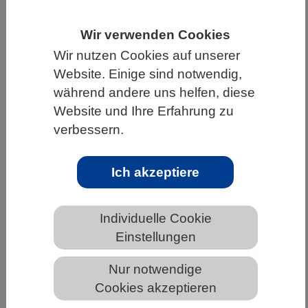
HOME
UNTER DEM DACH DES VBIO
Wir verwenden Cookies
LANDESVERBÄNDE
BAYERN
NEWS AUS BAYERN
Wir nutzen Cookies auf unserer
Website. Einige sind notwendig,
während andere uns helfen, diese
Wohin mit Kopf und Schwanz?
Website und Ihre Erfahrung zu
verbessern.
Ich akzeptiere
Individuelle Cookie
Einstellungen
Schema der embryonalen Entwicklung der Maus
Nur notwendige
(oben) und des Embryo-ähnlichen Modellsystems zur
Cookies akzeptieren
Modellierung der Interaktionen zwischen Epiblast