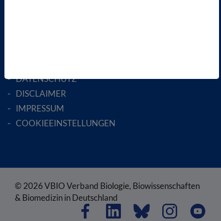
ENGLISH PAGES
RECHTLICHES
SATZUNG
AGB
DATENSCHUTZ
DISCLAIMER
IMPRESSUM
COOKIEEINSTELLUNGEN
© 2026 VBIO Verband Biologie, Biowissenschaften
& Biomedizin in Deutschland