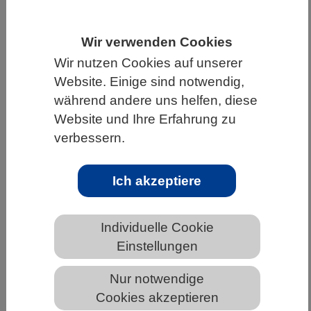
HOME
UNTER DEM DACH DES VBIO
Wir verwenden Cookies
LANDESVERBÄNDE
BAYERN
NEWS AUS BAYERN
Wir nutzen Cookies auf unserer
Website. Einige sind notwendig,
während andere uns helfen, diese
Antiviral aktive Substanzen mit
Website und Ihre Erfahrung zu
breitem Wirkspektrum entdeckt
verbessern.
Ich akzeptiere
Individuelle Cookie
Einstellungen
Nur notwendige
Virologe Prof. Schindler und eine Mitarbeiterin werten
Cookies akzeptieren
Daten aus einem Infektionsexperiment aus.