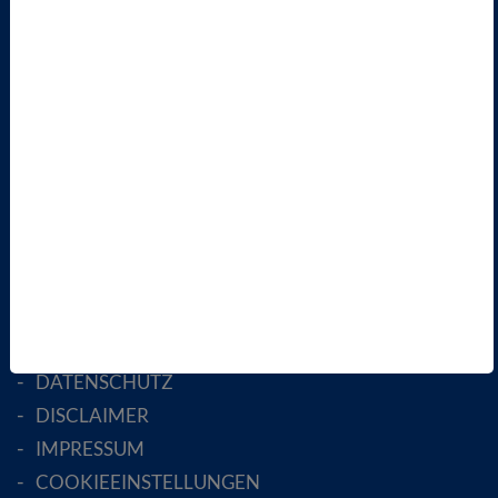
VBIO
ÜBER UNS
LANDESVERBÄNDE
FACHGESELLSCHAFTEN
AKTIV WERDEN!
MITGLIED WERDEN
ENGLISH PAGES
RECHTLICHES
SATZUNG
AGB
DATENSCHUTZ
DISCLAIMER
IMPRESSUM
COOKIEEINSTELLUNGEN