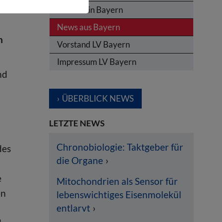
Termine in Bayern
News aus Bayern
n
Vorstand LV Bayern
Impressum LV Bayern
nd
ÜBERBLICK NEWS
LETZTE NEWS
Chronobiologie: Taktgeber für
des
die Organe
e
Mitochondrien als Sensor für
en
lebenswichtiges Eisenmolekül
entlarvt