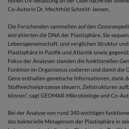
hohen UV-Belastung an der Oberfläche der offen
Co-Autorin Dr. Mechthild Schmitt-Jansen.
Die Forschenden sammelten auf den Ozeanexpedi
extrahierten die DNA der Plastisphäre. Sie sequ
Lebensgemeinschaft, und verglichen Struktur un
Plastisphäre in Pazifik und Atlantik sowie gege
Fokus der Analysen standen die funktionellen Gen
Funktion im Organismus codieren und damit die Gr
Gene enthalten genetische Informationen, dank de
Stoffwechselprozesse steuern, Zellstrukturen aufb
können“, sagt GEOMAR-Mikrobiologe und Co-Autor
Bei der Analyse von rund 340 wichtigen funktione
das bakterielle Metagenom der Plastisphäre in se