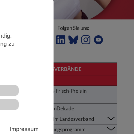
Folgen Sie uns:
ndig,
ung zu
LANDESVERBÄNDE
Bayern
Karl-von-Frisch-Preis in
k
Bayern
nd
UNOzeanDekade
re
Themen im Landesverband
Impressum
Fortbildungsprogramm