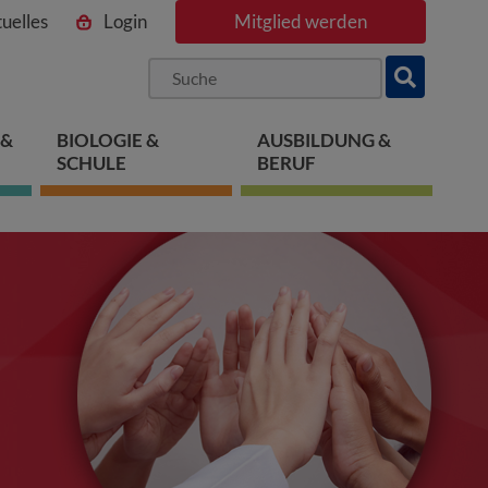
uelles
Login
Mitglied werden
ngen
pringen
 springen
 &
BIOLOGIE &
AUSBILDUNG &
SCHULE
BERUF