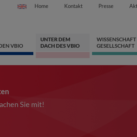
Home
Kontakt
Presse
Akt
Springe direkt zu:
Zum Hauptinhalt spri
Zur Hauptnavigation s
Zur Footer-Navigation
UNTER DEM
WISSENSCHAFT
DEN VBIO
DACH DES VBIO
GESELLSCHAFT
ten
chen Sie mit!