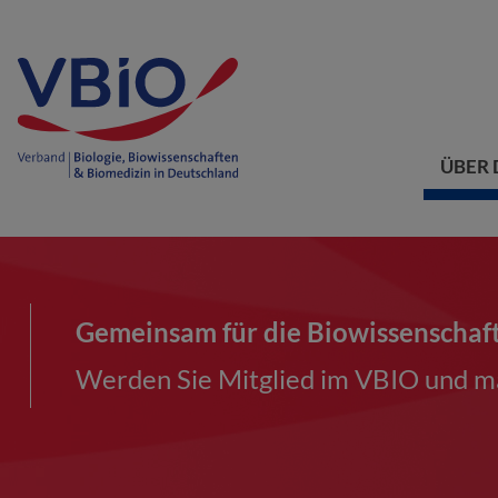
ÜBER 
Gemeinsam für die Biowissenschaf
Werden Sie Mitglied im VBIO und ma