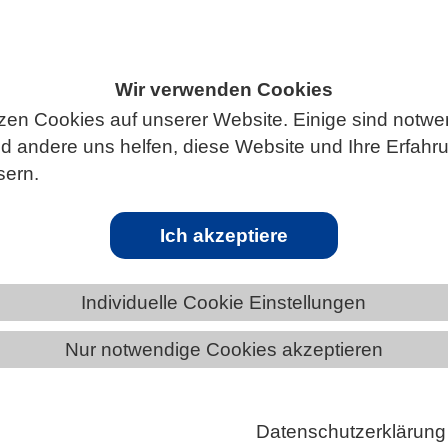
Wir verwenden Cookies
ÄNDE
BAYERN
NEWS AUS BAYERN
zen Cookies auf unserer Website. Einige sind notwe
 andere uns helfen, diese Website und Ihre Erfahr
sern.
rleben
Ich akzeptiere
erschmutzung ist ein globales Problem: Sie beschädigt
gefährdet Tiere und kann in Form von Nanoplastik
Individuelle Cookie Einstellungen
für die Gesundheit des Menschen haben. Doch Plasti
einem neuen Lebensraum für Bakterien, Viren, Pilze u
Nur notwendige Cookies akzeptieren
den. Welche ökologische Bedeutung diese Plastisphä
rlichen Lebensgemeinschaften hat, ist Gegenstand
Datenschutzerklärung
Forschungsprojekte. Forschende des UFZ und des