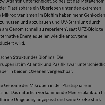
w. Atlantik unterscheidet. So besitzt das Metagenom
 der Plastisphäre ein Überleben unter den extremen
ie Mikroorganismen im Biofilm haben mehr Genkopien
f zu nutzen und abzubauen und UV-Strahlung durch
am Genom schnell zu reparieren“, sagt UFZ-Biologe
alternative Energiequellen wie die anoxygene
duziert wird.
chen Struktur des Biofilms: Die
ppen ist im Atlantik und Pazifik zwar unterschiedlic
 aber in beiden Ozeanen vergleichbar.
die Genome der Mikroben in der Plastisphäre im
r sind. Das natürlich vorkommende Meeresplankton h
toffarme Umgebung angepasst und seine Größe stark