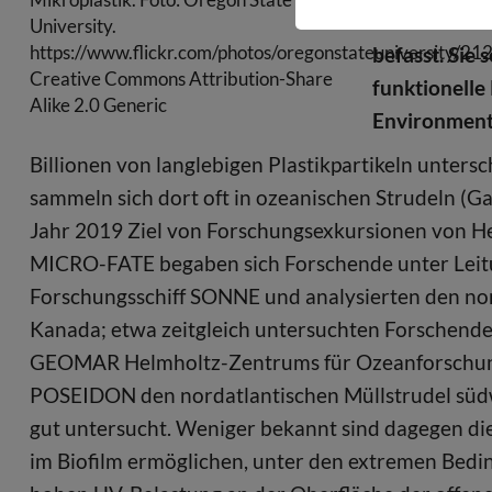
GEOMAR habe
University.
https://www.flickr.com/photos/oregonstateuniversity/2
befasst. Sie
Creative Commons Attribution-Share
funktionelle
Alike 2.0 Generic
Environmenta
Billionen von langlebigen Plastikpartikeln unters
sammeln sich dort oft in ozeanischen Strudeln (G
Jahr 2019 Ziel von Forschungsexkursionen von H
MICRO-FATE begaben sich Forschende unter Leitu
Forschungsschiff SONNE und analysierten den nor
Kanada; etwa zeitgleich untersuchten Forschend
GEOMAR Helmholtz-Zentrums für Ozeanforschung K
POSEIDON den nordatlantischen Müllstrudel südwe
gut untersucht. Weniger bekannt sind dagegen die
im Biofilm ermöglichen, unter den extremen Bed