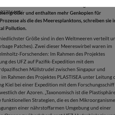
n sich z.B. mit den bakteriellen Metagenomen
1282786668/
 seien größer und enthalten mehr Genkopien für
 Prozesse als die des Meeresplanktons, schreiben sie i
l Pollution.
chiedlichster Größe sind in den Weltmeeren verteilt u
arbage Patches). Zwei dieser Meereswirbel waren im
elmholtz-Forschenden: Im Rahmen des Projektes
ng des UFZ auf Pazifik-Expedition mit dem
dpazifischen Müllstrudel zwischen Singapur und
e im Rahmen des Projektes PLASTISEA unter Leitung 
iel bei einer Expedition mit dem Forschungsschiff
stlich der Azoren. „Taxonomisch ist die Plastisphär
 funktionellen Strategien, die es den Mikroorganism
ingungen einer nährstoffarmen Umgebung und einer