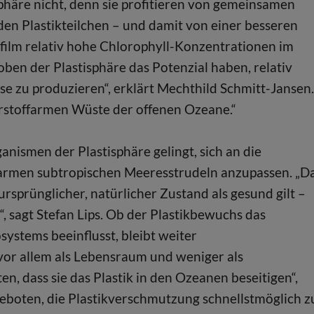
phäre nicht, denn sie profitieren von gemeinsamen
en Plastikteilchen – und damit von einer besseren
film relativ hohe Chlorophyll-Konzentrationen im
oben der Plastisphäre das Potenzial haben, relativ
zu produzieren“, erklärt Mechthild Schmitt-Jansen.
hrstoffarmen Wüste der offenen Ozeane.“
nismen der Plastisphäre gelingt, sich an die
armen subtropischen Meeresstrudeln anzupassen. „D
 ursprünglicher, natürlicher Zustand als gesund gilt –
 sagt Stefan Lips. Ob der Plastikbewuchs das
ystems beeinflusst, bleibt weiter
vor allem als Lebensraum und weniger als
en, dass sie das Plastik in den Ozeanen beseitigen“,
geboten, die Plastikverschmutzung schnellstmöglich z