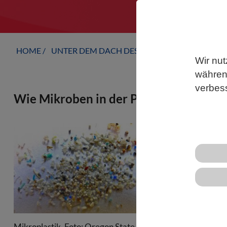
HOME
UNTER DEM DACH DES VBIO
LANDESVERB
Wir nut
während
verbes
Wie Mikroben in der Plastisphäre übe
Die Plastikv
Ökosysteme, 
auch Folgen 
ist auch zu 
Algen gewor
für die natü
zahlreicher 
Mikroplastik. Foto: Oregon State