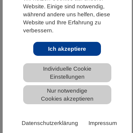
Website. Einige sind notwendig,
HOME
UNTER DEM DACH DES VBIO
während andere uns helfen, diese
LANDESVERBÄNDE
BAYERN
NEWS AUS BAYERN
Website und Ihre Erfahrung zu
verbessern.
Wachstum oder Abwehr – Wie sich
Ich akzeptiere
der Ertrag bei Kartoffeln steigern lässt
Individuelle Cookie
Einstellungen
Nur notwendige
Cookies akzeptieren
Die Kartoffel ist eine wichtige Nutzpflanze, hier ein
Datenschutzerklärung
Impressum
Exemplar der Pflanze mit (links) und ohne (rechts)