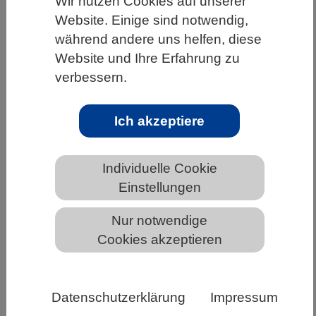
Wir nutzen Cookies auf unserer
Website. Einige sind notwendig,
HOME
UNTER DEM DACH DES VBIO
während andere uns helfen, diese
LANDESVERBÄNDE
BAYERN
NEWS AUS BAYERN
Website und Ihre Erfahrung zu
verbessern.
„Klima-Ausreden“ macht fit für
Ich akzeptiere
Diskussionen
Individuelle Cookie
Einstellungen
Nur notwendige
Cookies akzeptieren
Datenschutzerklärung
Impressum