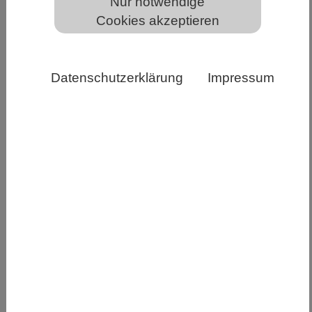
Nur notwendige
Cookies akzeptieren
Tüpfelhyänen passen sich gut an Veränderungen in
ihrer Umwelt an. Hier hat ein Hyänenclan im
Ngorongoro-Krater (Tansania) eine kaputte Walze
Datenschutzerklärung
Impressum
schnell zu seinem neuen Lieblingsruheplatz erklärt.
Oliver Höner/Leibniz-IZW
Natürliche Auslese fördert jene genetischen
Veränderungen, die für Überleben und
Reproduktion günstig sind – dies ist der Kern der
Evolution im Sinne Charles Darwins. Wie schnell
sich die Evolution vollzieht, hängt entscheidend
von der Menge ihres „Treibstoffs“ ab: wie groß
die genetischen Unterschiede innerhalb einer
Population in Bezug auf die Fähigkeit, zu
überleben und sich fortzupflanzen, sind. Neue