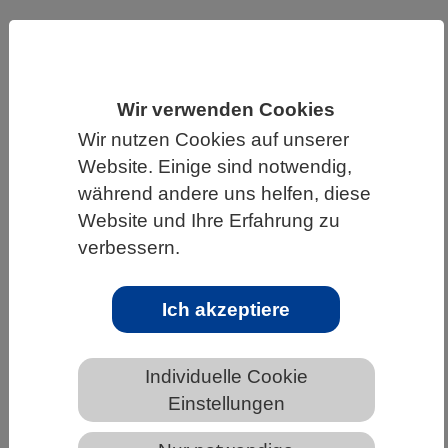
HOME
UNTER DEM DACH DES VBIO
LANDESVERBÄNDE
BADEN-WÜRTTEMBERG
NEWS AUS BADEN-WÜRTTEMBERG
Wir verwenden Cookies
Wir nutzen Cookies auf unserer
Website. Einige sind notwendig,
während andere uns helfen, diese
Wildtiere verfügen über mehr
Website und Ihre Erfahrung zu
„Treibstoff der Evolution“ als bisher
verbessern.
angenommen
Ich akzeptiere
Individuelle Cookie
Einstellungen