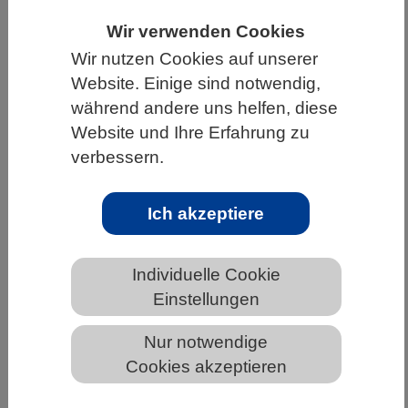
HOME
UNTER DEM DACH DES VBIO
Wir verwenden Cookies
Wir nutzen Cookies auf unserer
LANDESVERBÄNDE
BADEN-WÜRTTEMBERG
Website. Einige sind notwendig,
NEWS AUS BADEN-WÜRTTEMBERG
während andere uns helfen, diese
Website und Ihre Erfahrung zu
verbessern.
Wie Stresssignale den Zellkern
aufweichen und die Zelle verändern
Ich akzeptiere
Individuelle Cookie
Einstellungen
Nur notwendige
Cookies akzeptieren