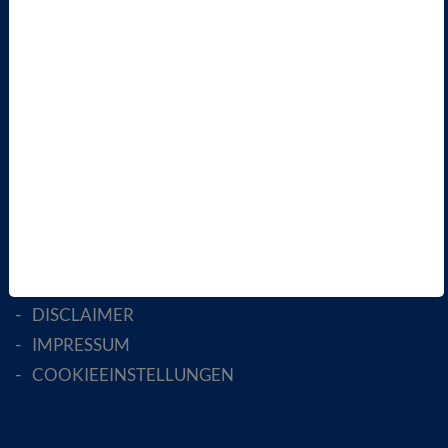
LANDESVERBÄNDE
FACHGESELLSCHAFTEN
AKTIV WERDEN!
MITGLIED WERDEN
ENGLISH PAGES
RECHTLICHES
SATZUNG
AGB
DATENSCHUTZ
DISCLAIMER
IMPRESSUM
COOKIEEINSTELLUNGEN