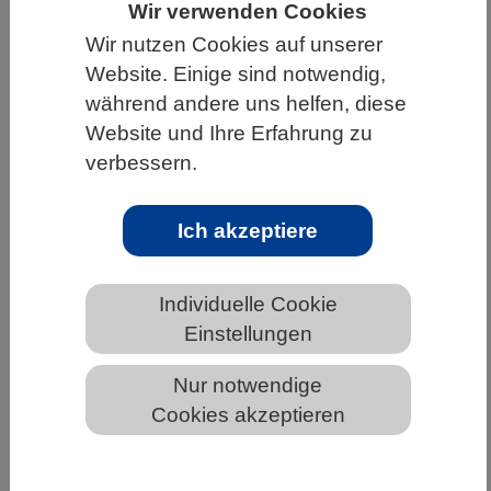
Wir verwenden Cookies
HOME
UNTER DEM DACH DES VBIO
Wir nutzen Cookies auf unserer
Website. Einige sind notwendig,
LANDESVERBÄNDE
BADEN-WÜRTTEMBERG
während andere uns helfen, diese
NEWS AUS BADEN-WÜRTTEMBERG
Website und Ihre Erfahrung zu
verbessern.
Wetterbedingungen haben keinen
Ich akzeptiere
Einfluss auf Stresshormone von
Zugvögeln nach der
Mittelmeerüberquerung
Individuelle Cookie
Einstellungen
Nur notwendige
Cookies akzeptieren