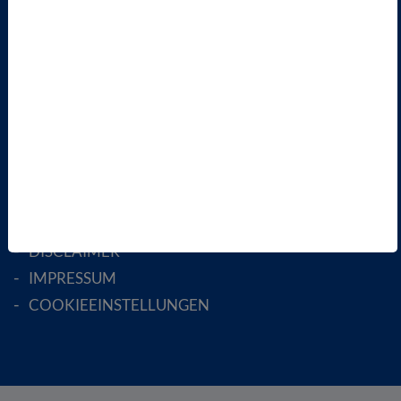
FACHGESELLSCHAFTEN
AKTIV WERDEN!
MITGLIED WERDEN
ENGLISH PAGES
RECHTLICHES
SATZUNG
AGB
DATENSCHUTZ
DISCLAIMER
IMPRESSUM
COOKIEEINSTELLUNGEN