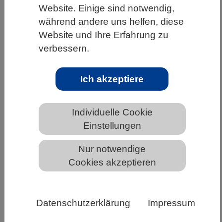
Website. Einige sind notwendig,
HOME
UNTER DEM DACH DES VBIO
während andere uns helfen, diese
LANDESVERBÄNDE
BADEN-WÜRTTEMBERG
Website und Ihre Erfahrung zu
verbessern.
NEWS AUS BADEN-WÜRTTEMBERG
Ich akzeptiere
Umfrage: Generative KI in der
Wissenschaft- wie verändert sich die
Individuelle Cookie
wissenschaftliche Praxis?
Einstellungen
Nur notwendige
Cookies akzeptieren
Datenschutzerklärung
Impressum