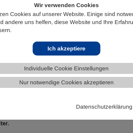
Wir verwenden Cookies
zen Cookies auf unserer Website. Einige sind notwe
 andere uns helfen, diese Website und Ihre Erfahr
ÄNDE
BADEN-WÜRTTEMBERG
sern.
Ich akzeptiere
edroht
Individuelle Cookie Einstellungen
Nur notwendige Cookies akzeptieren
nahe der Küste ist in vielen Regionen der Erde eine
kwasserquelle. Allerdings ist diese Quelle durch
 und die daraus folgende potenzielle Versalzung
Datenschutzerklärung
d der Anstieg des Meeresspiegels verschlimmert die
ter.