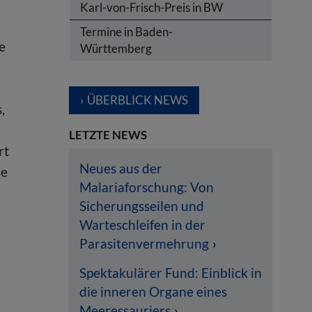
Karl-von-Frisch-Preis in BW
Termine in Baden-
e
Württemberg
ÜBERBLICK NEWS
,
LETZTE NEWS
rt
Neues aus der
ie
Malariaforschung: Von
Sicherungsseilen und
Warteschleifen in der
Parasitenvermehrung
Spektakulärer Fund: Einblick in
die inneren Organe eines
Meeressauriers