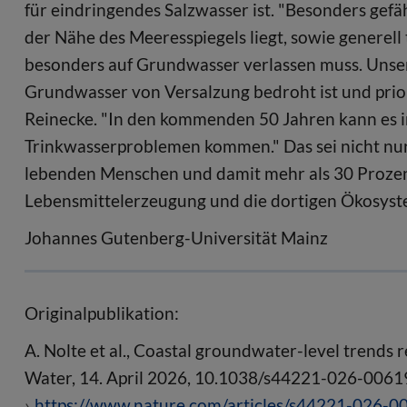
für eindringendes Salzwasser ist. "Besonders gef
der Nähe des Meeresspiegels liegt, sowie generell
besonders auf Grundwasser verlassen muss. Unsere
Grundwasser von Versalzung bedroht ist und prio
Reinecke. "In den kommenden 50 Jahren kann es i
Trinkwasserproblemen kommen." Das sei nicht nur
lebenden Menschen und damit mehr als 30 Prozent
Lebensmittelerzeugung und die dortigen Ökosyst
Johannes Gutenberg-Universität Mainz
Originalpublikation:
A. Nolte et al., Coastal groundwater-level trends r
Water, 14. April 2026, 10.1038/s44221-026-0061
https://www.nature.com/articles/s44221-026-0