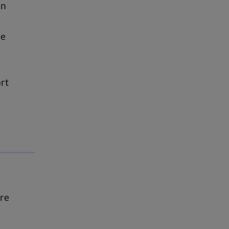
in
he
rt
ure