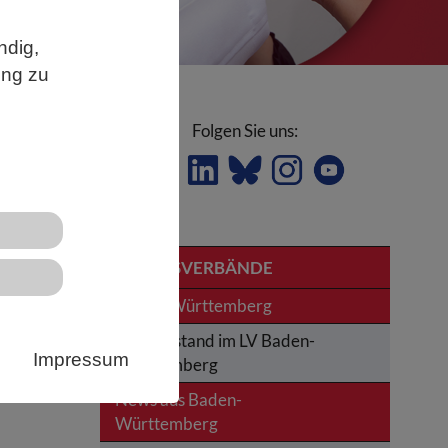
ndig,
ung zu
Folgen Sie uns:
LANDESVERBÄNDE
Baden-Württemberg
Der Vorstand im LV Baden-
Impressum
Württemberg
News aus Baden-
Württemberg