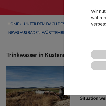
Wir nut
während
HOME
UNTER DEM DACH DES VBIO
LANDESVERB
verbes
NEWS AUS BADEN-WÜRTTEMBERG
Trinkwasser in Küstennähe weltweit b
Grundwasser 
zentrale Trin
Überentnahme
bedroht – un
Situation wei