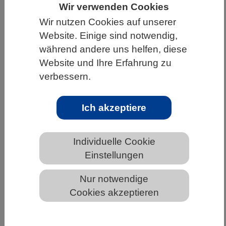
Wir verwenden Cookies
HOME
UNTER DEM DACH DES VBIO
Wir nutzen Cookies auf unserer
LANDESVERBÄNDE
BADEN-WÜRTTEMBERG
Website. Einige sind notwendig,
während andere uns helfen, diese
NEWS AUS BADEN-WÜRTTEMBERG
Website und Ihre Erfahrung zu
verbessern.
Struktur eines zentralen Bestandteils
Ich akzeptiere
des menschlichen Immunsystems
aufgeklärt
Individuelle Cookie
Einstellungen
Nur notwendige
Cookies akzeptieren