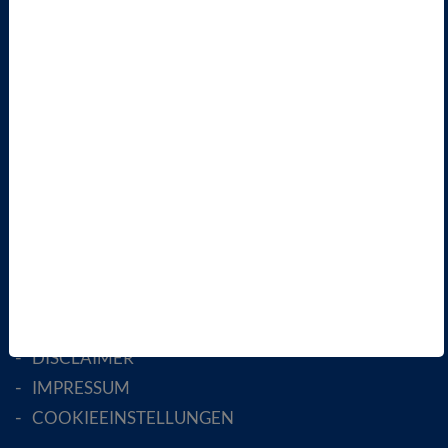
VBIO
ÜBER UNS
LANDESVERBÄNDE
FACHGESELLSCHAFTEN
AKTIV WERDEN!
MITGLIED WERDEN
ENGLISH PAGES
RECHTLICHES
SATZUNG
AGB
DATENSCHUTZ
DISCLAIMER
IMPRESSUM
COOKIEEINSTELLUNGEN