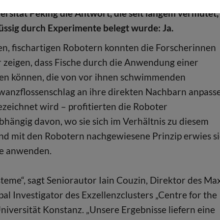
ersität Peking die Antwort, die seit langem vermutet,
lüssig durch Experimente belegt wurde: Ja.
en, fischartigen Robotern konnten die Forscherinnen
 zeigen, dass Fische durch die Anwendung einer
zen können, die von vor ihnen schwimmenden
wanzflossenschlag an ihre direkten Nachbarn anpass
bezeichnet wird – profitierten die Roboter
ängig davon, wo sie sich im Verhältnis zu diesem
nd mit den Robotern nachgewiesene Prinzip erwies s
che anwenden.
eme“, sagt Seniorautor Iain Couzin, Direktor des Ma
pal Investigator des Exzellenzclusters „Centre for the
iversität Konstanz. „Unsere Ergebnisse liefern eine