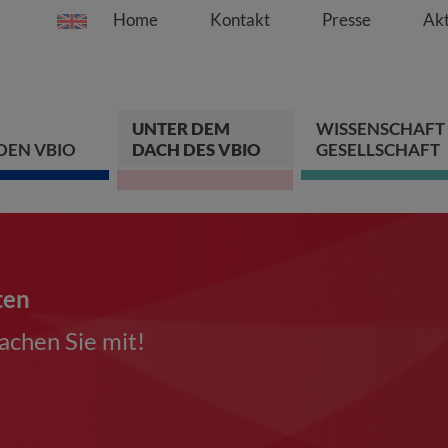
Home
Kontakt
Presse
Akt
Springe direkt zu:
Zum Hauptinhalt spri
Zur Hauptnavigation s
Zur Footer-Navigation
UNTER DEM
WISSENSCHAFT
DEN VBIO
DACH DES VBIO
GESELLSCHAFT
ten
chen Sie mit!