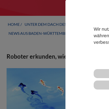
HOME
UNTER DEM DACH DES VBIO
LANDESVERB
Wir nut
NEWS AUS BADEN-WÜRTTEMBERG
während
verbes
Roboter erkunden, wie Fische in Schw
Fische in S
synchron. D
grundlegend
das Schwimm
Wissenschaf
Planck-Insti