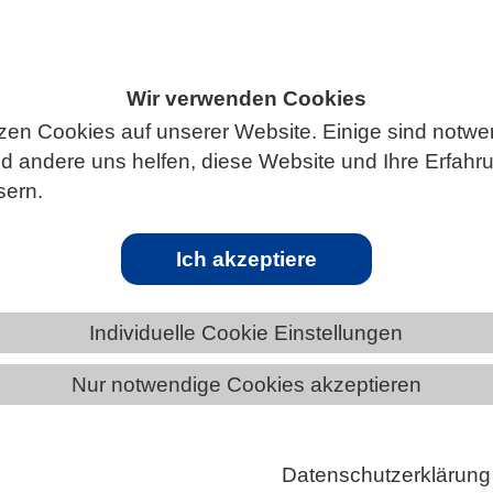
Wir verwenden Cookies
ÄNDE
BADEN-WÜRTTEMBERG
zen Cookies auf unserer Website. Einige sind notwe
 andere uns helfen, diese Website und Ihre Erfahr
sern.
ärmen Energie sparen
Ich akzeptiere
chwärmen schwimmen auf eindrucksvolle Art und Wei
Individuelle Cookie Einstellungen
ennoch haben Jahrhunderte der Forschung eine
Nur notwendige Cookies akzeptieren
e Frage nicht beantworten können: Sparen Fische du
en im Schwarm Energie? Nun liefern
tlerinnen und Wissenschaftler des Konstanzer Max-
Datenschutzerklärung
tuts für Verhaltensbiologie, der Universität Konstanz