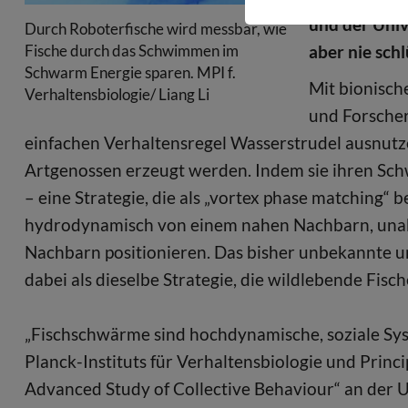
und der Univ
Durch Roboterfische wird messbar, wie
aber nie sch
Fische durch das Schwimmen im
Schwarm Energie sparen. MPI f.
Mit bionisch
Verhaltensbiologie/ Liang Li
und Forscher
einfachen Verhaltensregel Wasserstrudel ausnut
Artgenossen erzeugt werden. Indem sie ihren Sch
– eine Strategie, die als „vortex phase matching“ 
hydrodynamisch von einem nahen Nachbarn, unabh
Nachbarn positionieren. Das bisher unbekannte u
dabei als dieselbe Strategie, die wildlebende Fis
„Fischschwärme sind hochdynamische, soziale Syst
Planck-Instituts für Verhaltensbiologie und Princi
Advanced Study of Collective Behaviour“ an der Un