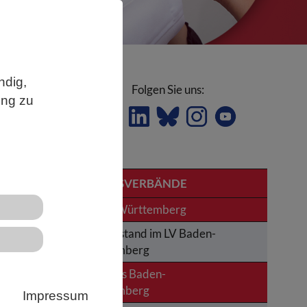
ndig,
Folgen Sie uns:
ung zu
LANDESVERBÄNDE
se
Baden-Württemberg
Der Vorstand im LV Baden-
rch
Württemberg
News aus Baden-
Württemberg
Impressum