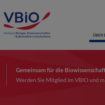
ÜBER 
Gemeinsam für die Biowissenschaf
Werden Sie Mitglied im VBIO und ma