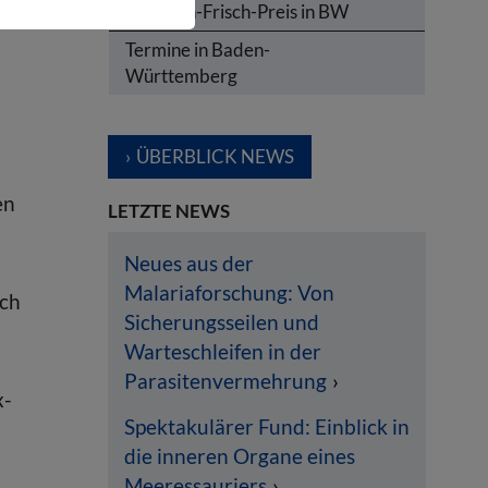
Karl-von-Frisch-Preis in BW
Termine in Baden-
Württemberg
ÜBERBLICK NEWS
en
LETZTE NEWS
Neues aus der
Malariaforschung: Von
ich
Sicherungsseilen und
Warteschleifen in der
Parasitenvermehrung
x-
Spektakulärer Fund: Einblick in
die inneren Organe eines
Meeressauriers