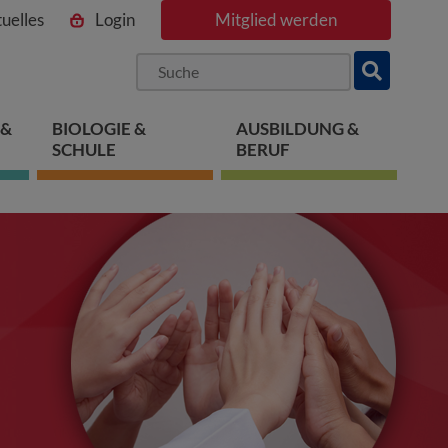
uelles
Login
Mitglied werden
ngen
pringen
 springen
 &
BIOLOGIE &
AUSBILDUNG &
SCHULE
BERUF