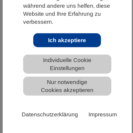
während andere uns helfen, diese
HOME
UNTER DEM DACH DES VBIO
Website und Ihre Erfahrung zu
LANDESVERBÄNDE
BADEN-WÜRTTEMBERG
verbessern.
NEWS AUS BADEN-WÜRTTEMBERG
Ich akzeptiere
Neue BAföG-Regelung verhindert
Individuelle Cookie
Ausbildungsabbrüche aufgrund des
Einstellungen
Brexit
Nur notwendige
Cookies akzeptieren
Datenschutzerklärung
Impressum