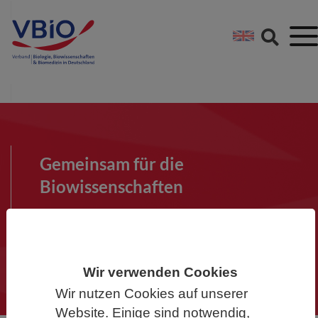
Springe direkt zu:
Zum Hauptinhalt spri
Zur Footer-Navigation
Gemeinsam für die
Biowissenschaften
Werden Sie Mitglied im VBIO und
machen Sie mit!
Wir verwenden Cookies
Wir nutzen Cookies auf unserer
Website. Einige sind notwendig,