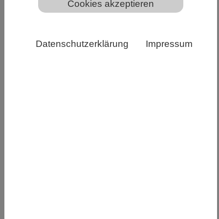
Cookies akzeptieren
Der Versuch zum Skyglow im IGB Seelabor. Andreas
Jechow
Datenschutzerklärung
Impressum
Lichtverschmutzung, die als Himmelsleuchten die
Nacht erhellt, fördert das Wachstum von
Cyanobakterien (gemeinhin auch Blaualgen
genannt) und regt die Stoffumsätze in Seen an.
Das zeigt eine aktuelle Studie des Leibniz-
Instituts für Gewässerökologie und
Binnenfischerei (IGB), die Teil des bislang größten
Freilandexperiments zur Wirkung von
Lichtverschmutzung auf Seen ist.
Jeder kennt sie: die Lichtglocke, die weithin
sichtbar anzeigt, wo Städte nachts hell erleuchtet