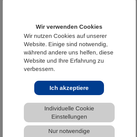
HOME
UNTER DEM DACH DES VBIO
LANDESVERBÄNDE
BADEN-WÜRTTEMBERG
Wir verwenden Cookies
NEWS AUS BADEN-WÜRTTEMBERG
Wir nutzen Cookies auf unserer
Website. Einige sind notwendig,
während andere uns helfen, diese
Nächtliches Himmelsleuchten regt
Website und Ihre Erfahrung zu
Blaualgenwachstum und Stoffumsätze
verbessern.
in Seen an
Ich akzeptiere
Individuelle Cookie
Einstellungen
Nur notwendige